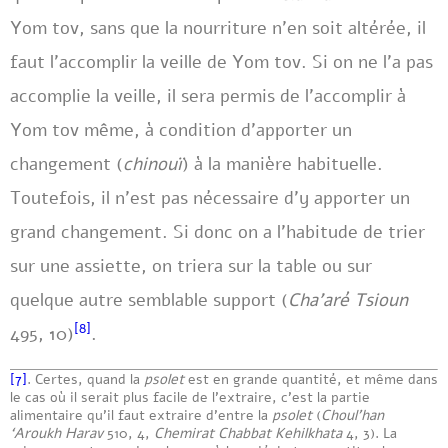
Yom tov, sans que la nourriture n’en soit altérée, il
faut l’accomplir la veille de Yom tov. Si on ne l’a pas
accomplie la veille, il sera permis de l’accomplir à
Yom tov même, à condition d’apporter un
changement (
chinouï
) à la manière habituelle.
Toutefois, il n’est pas nécessaire d’y apporter un
grand changement. Si donc on a l’habitude de trier
sur une assiette, on triera sur la table ou sur
quelque autre semblable support (
Cha’aré Tsioun
[8]
495, 10)
.
[7]
. Certes, quand la
psolet
est en grande quantité, et même dans
le cas où il serait plus facile de l’extraire, c’est la partie
alimentaire qu’il faut extraire d’entre la
psolet
(
Choul’han
‘Aroukh Harav
510, 4,
Chemirat Chabbat Kehilkhata
4, 3). La