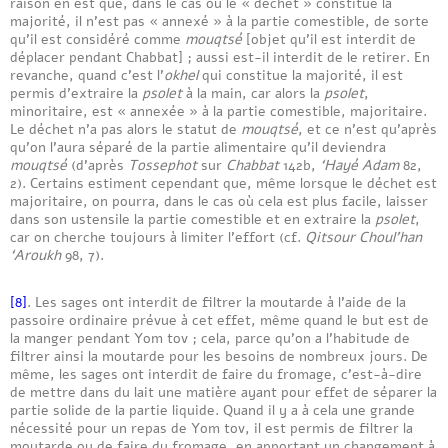
raison en est que, dans le cas où le « déchet » constitue la
majorité, il n’est pas « annexé » à la partie comestible, de sorte
qu’il est considéré comme
mouqtsé
[objet qu’il est interdit de
déplacer pendant Chabbat] ; aussi est-il interdit de le retirer. En
revanche, quand c’est l’
okhel
qui constitue la majorité, il est
permis d’extraire la
psolet
à la main, car alors la
psolet
,
minoritaire, est « annexée » à la partie comestible, majoritaire.
Le déchet n’a pas alors le statut de
mouqtsé
, et ce n’est qu’après
qu’on l’aura séparé de la partie alimentaire qu’il deviendra
mouqtsé
(d’après
Tossephot
sur
Chabbat
142b,
‘Hayé Adam
82,
2). Certains estiment cependant que, même lorsque le déchet est
majoritaire, on pourra, dans le cas où cela est plus facile, laisser
dans son ustensile la partie comestible et en extraire la
psolet
,
car on cherche toujours à limiter l’effort (cf.
Qitsour Choul’han
‘Aroukh
98, 7).
[8]
. Les sages ont interdit de filtrer la moutarde à l’aide de la
passoire ordinaire prévue à cet effet, même quand le but est de
la manger pendant Yom tov ; cela, parce qu’on a l’habitude de
filtrer ainsi la moutarde pour les besoins de nombreux jours. De
même, les sages ont interdit de faire du fromage, c’est-à-dire
de mettre dans du lait une matière ayant pour effet de séparer la
partie solide de la partie liquide. Quand il y a à cela une grande
nécessité pour un repas de Yom tov, il est permis de filtrer la
moutarde ou de faire du fromage, en apportant un changement à