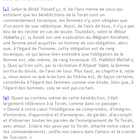
[4]
. Selon le
Birké Yossef
47, 8, de l’avis même de ceux qui
estiment que les bénédictions de la Torah sont un
commandement toranique, les femmes n’y sont obligées que
d’un point de vue rabbinique. Aussi, de l’avis de tous, il n’y a pas
lieu de les réciter en cas de doute. Toutefois, selon le
Béour
Halakha
47, 14 fondé sur une explication du
Maguen Avraham
,
une femme peut acquitter un homme de son obligation, alors
que, à l’égard de l’homme, cette obligation est de rang
toranique, ce qui laisse bien entendre que l’obligation de la
femme est, elle-même, de rang toranique. Cf.
Halikhot Beitah
3,
3. Quoi qu’il en soit, par la récitation d’
Ahavat ‘olam
, la femme
sortira du doute, de l’avis de tous. Plus haut, au chapitre 6, note
4, nous avons vu que la lecture du Chéma est, de façon certaine,
considérée à l’égard des femmes comme une étude, bien que, à
l’égard des hommes, cela ne soit pas certain.
[g]
. Quant au contenu même de cette bénédiction, il fait
largement référence à la Torah, comme dans ce passage :
« Donne à notre cœur l’intelligence de comprendre, d’intégrer,
d’entendre, d’apprendre et d’enseigner, de garder, d’accomplir
et d’observer toutes les paroles de l’enseignement de Ta Torah,
avec amour. Eclaire nos yeux par ta Torah, attache notre cœur à
tes commandements, unifie nos cœurs dans l’amour et la crainte
de Ton nom. »