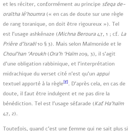
et les réciter, conformément au principe
sfeqa de-
oraïtha lé’houmra
(« en cas de doute sur une règle
de rang toranique, on doit être rigoureux »). Tel
est l’usage ashkénaze (
Michna Beroura
47, 1 ; cf.
La
Prière d’Israël
10 § 3). Mais selon Maïmonide et le
Choul’han ‘Aroukh
(
Ora’h ‘Haïm
209, 3), il s’agit
d’une obligation rabbinique, et l’interprétation
midrachique du verset cité n’est qu’un
appui
[f]
textuel apporté à la règle
. D’après cela, en cas de
doute, il faut être indulgent et ne pas dire la
bénédiction. Tel est l’usage séfarade (
Kaf Ha’haïm
47, 2).
Toutefois, quand c’est une femme qui ne sait plus si