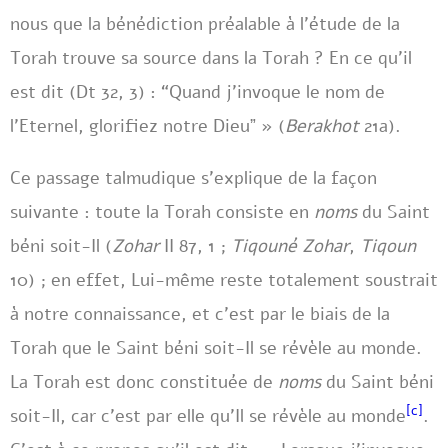
nous que la bénédiction préalable à l’étude de la
Torah trouve sa source dans la Torah ? En ce qu’il
est dit (Dt 32, 3) : “Quand j’invoque le nom de
l’Eternel, glorifiez notre Dieuˮ » (
Berakhot
21a).
Ce passage talmudique s’explique de la façon
suivante : toute la Torah consiste en
noms
du Saint
béni soit-Il (
Zohar
II 87, 1 ;
Tiqouné Zohar
,
Tiqoun
10) ; en effet, Lui-même reste totalement soustrait
à notre connaissance, et c’est par le biais de la
Torah que le Saint béni soit-Il se révèle au monde.
La Torah est donc constituée de
noms
du Saint béni
[c]
soit-Il, car c’est par elle qu’Il se révèle au monde
.