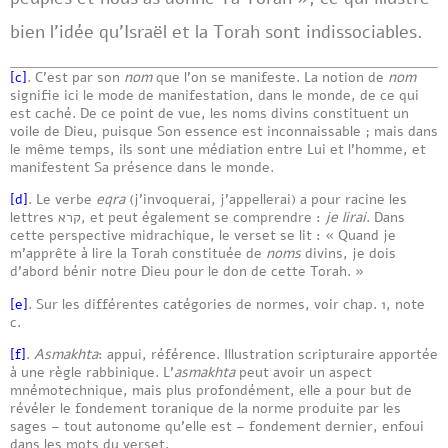
bien l’idée qu’Israël et la Torah sont indissociables.
[c]
. C’est par son
nom
que l’on se manifeste. La notion de
nom
signifie ici le mode de manifestation, dans le monde, de ce qui
est caché. De ce point de vue, les noms divins constituent un
voile de Dieu, puisque Son essence est inconnaissable ; mais dans
le même temps, ils sont une médiation entre Lui et l’homme, et
manifestent Sa présence dans le monde.
[d]
. Le verbe
eqra
(j’invoquerai, j’appellerai) a pour racine les
lettres קרא, et peut également se comprendre :
je lirai
. Dans
cette perspective midrachique, le verset se lit : « Quand je
m’apprête à lire la Torah constituée de
noms
divins, je dois
d’abord bénir notre Dieu pour le don de cette Torah. »
[e]
. Sur les différentes catégories de normes, voir chap. 1, note
c.
[f]
.
Asmakhta
: appui, référence. Illustration scripturaire apportée
à une règle rabbinique. L’
asmakhta
peut avoir un aspect
mnémotechnique, mais plus profondément, elle a pour but de
révéler le fondement toranique de la norme produite par les
sages – tout autonome qu’elle est – fondement dernier, enfoui
dans les mots du verset.