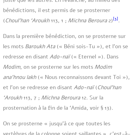
juste que les autres. En revanche, au milieu des
bénédictions, il est permis de se prosterner
[3]
(
Choul’han ‘Aroukh
113, 1 ;
Michna Beroura
2)
.
Dans la première bénédiction, on se prosterne sur
les mots
Baroukh Ata
(« Béni sois-Tu »), et l’on se
redresse en disant
Ado-naï
(« Eternel »). Dans
Modim
, on se prosterne sur les mots
Modim
ana’hnou lakh
(« Nous reconnaissons devant Toi »),
et l’on se redresse en disant
Ado-naï
(
Choul’han
‘Aroukh
113, 7 ;
Michna Beroura
12. Sur la
prosternation à la fin de la ‘Amida, voir § 13).
On se prosterne « jusqu’à ce que toutes les
vertèbres de la colonne soient saillantes », c’est-à-