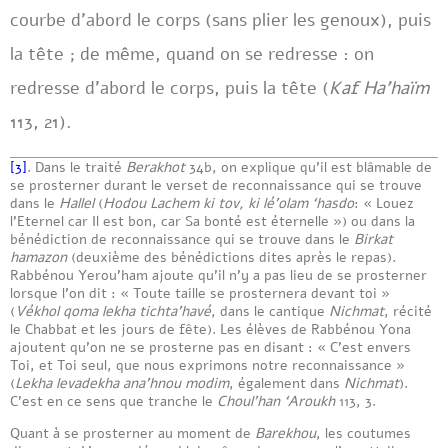
courbe d’abord le corps (sans plier les genoux), puis
la tête ; de même, quand on se redresse : on
redresse d’abord le corps, puis la tête (
Kaf Ha’haïm
113, 21).
[3]
. Dans le traité
Berakhot
34b, on explique qu’il est blâmable de
se prosterner durant le verset de reconnaissance qui se trouve
dans le
Hallel
(
Hodou Lachem ki tov, ki lé’olam ‘hasdo
: « Louez
l’Eternel car Il est bon, car Sa bonté est éternelle ») ou dans la
bénédiction de reconnaissance qui se trouve dans le
Birkat
hamazon
(deuxième des bénédictions dites après le repas).
Rabbénou Yerou’ham ajoute qu’il n’y a pas lieu de se prosterner
lorsque l’on dit : « Toute taille se prosternera devant toi »
(
Vékhol qoma lekha tichta’havé
, dans le cantique
Nichmat
, récité
le Chabbat et les jours de fête). Les élèves de Rabbénou Yona
ajoutent qu’on ne se prosterne pas en disant : « C’est envers
Toi, et Toi seul, que nous exprimons notre reconnaissance »
(
Lekha levadekha ana’hnou modim
, également dans
Nichmat
).
C’est en ce sens que tranche le
Choul’han ‘Aroukh
113, 3.
Quant à se prosterner au moment de
Barekhou
, les coutumes