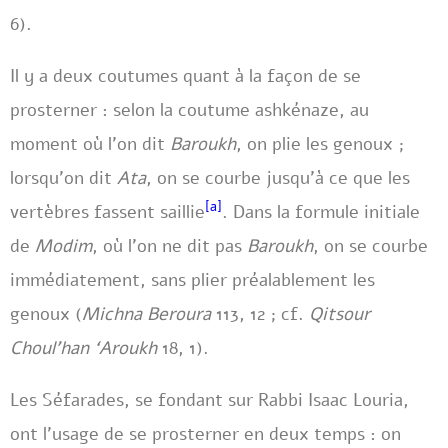
6).
Il y a deux coutumes quant à la façon de se
prosterner : selon la coutume ashkénaze, au
moment où l’on dit
Baroukh
, on plie les genoux ;
lorsqu’on dit
Ata
, on se courbe jusqu’à ce que les
[a]
vertèbres fassent saillie
. Dans la formule initiale
de
Modim
, où l’on ne dit pas
Baroukh
, on se courbe
immédiatement, sans plier préalablement les
genoux (
Michna Beroura
113, 12 ; cf.
Qitsour
Choul’han ‘Aroukh
18, 1).
Les Séfarades, se fondant sur Rabbi Isaac Louria,
ont l’usage de se prosterner en deux temps : on