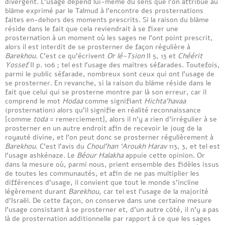
divergent. L’usage dépend lui-même du sens que l’on attribue au
blâme exprimé par le Talmud à l’encontre des prosternations
faites en-dehors des moments prescrits. Si la raison du blâme
réside dans le fait que cela reviendrait à se fixer une
prosternation à un moment où les sages ne l’ont point prescrit,
alors il est interdit de se prosterner de façon régulière à
Barekhou
. C’est ce qu’écrivent
Or lé-Tsion
II 5, 13 et
Chéérit
Yossef
II p. 106 ; tel est l’usage des maîtres séfarades. Toutefois,
parmi le public séfarade, nombreux sont ceux qui ont l’usage de
se prosterner. En revanche, si la raison du blâme réside dans le
fait que celui qui se prosterne montre par là son erreur, car il
comprend le mot
Hodaa
comme signifiant
Hichta’havaa
(prosternation) alors qu’il signifie en réalité reconnaissance
[comme
toda
= remerciement], alors il n’y a rien d’irrégulier à se
prosterner en un autre endroit afin de recevoir le joug de la
royauté divine, et l’on peut donc se prosterner régulièrement à
Barekhou
. C’est l’avis du
Choul’han ‘Aroukh Harav
113, 3, et tel est
l’usage ashkénaze. Le
Béour Halakha
appuie cette opinion. Or
dans la mesure où, parmi nous, prient ensemble des fidèles issus
de toutes les communautés, et afin de ne pas multiplier les
différences d’usage, il convient que tout le monde s’incline
légèrement durant
Barekhou
, car tel est l’usage de la majorité
d’Israël. De cette façon, on conserve dans une certaine mesure
l’usage consistant à se prosterner et, d’un autre côté, il n’y a pas
là de prosternation additionnelle par rapport à ce que les sages