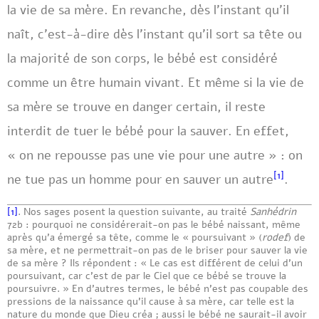
la vie de sa mère. En revanche, dès l’instant qu’il
naît, c’est-à-dire dès l’instant qu’il sort sa tête ou
la majorité de son corps, le bébé est considéré
comme un être humain vivant. Et même si la vie de
sa mère se trouve en danger certain, il reste
interdit de tuer le bébé pour la sauver. En effet,
« on ne repousse pas une vie pour une autre » : on
[1]
ne tue pas un homme pour en sauver un autre
.
[1]
. Nos sages posent la question suivante, au traité
Sanhédrin
72b : pourquoi ne considérerait-on pas le bébé naissant, même
après qu’a émergé sa tête, comme le « poursuivant » (
rodef
) de
sa mère, et ne permettrait-on pas de le briser pour sauver la vie
de sa mère ? Ils répondent : « Le cas est différent de celui d’un
poursuivant, car c’est de par le Ciel que ce bébé se trouve la
poursuivre. » En d’autres termes, le bébé n’est pas coupable des
pressions de la naissance qu’il cause à sa mère, car telle est la
nature du monde que Dieu créa ; aussi le bébé ne saurait-il avoir