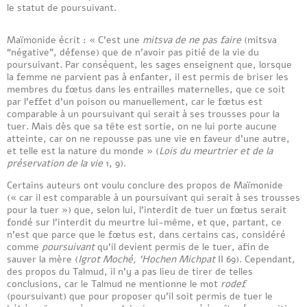
le statut de poursuivant.
Maïmonide écrit : « C’est une
mitsva de ne pas faire
(mitsva
“négative”, défense) que de n’avoir pas pitié de la vie du
poursuivant. Par conséquent, les sages enseignent que, lorsque
la femme ne parvient pas à enfanter, il est permis de briser les
membres du fœtus dans les entrailles maternelles, que ce soit
par l’effet d’un poison ou manuellement, car le fœtus est
comparable à un poursuivant qui serait à ses trousses pour la
tuer. Mais dès que sa tête est sortie, on ne lui porte aucune
atteinte, car on ne repousse pas une vie en faveur d’une autre,
et telle est la nature du monde » (
Lois du meurtrier et de la
préservation de la vie
1, 9).
Certains auteurs ont voulu conclure des propos de Maïmonide
(« car il est comparable à un poursuivant qui serait à ses trousses
pour la tuer ») que, selon lui, l’interdit de tuer un fœtus serait
fondé sur l’interdit du meurtre lui-même, et que, partant, ce
n’est que parce que le fœtus est, dans certains cas, considéré
comme
poursuivant
qu’il devient permis de le tuer, afin de
sauver la mère (
Igrot Moché, ‘Hochen Michpat
II 69). Cependant,
des propos du Talmud, il n’y a pas lieu de tirer de telles
conclusions, car le Talmud ne mentionne le mot
rodef
(poursuivant) que pour proposer qu’il soit permis de tuer le