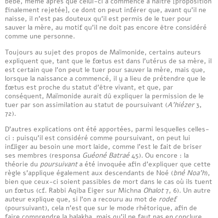
bébé, même après que celui-ci a commencé à naître [proposition
finalement rejetée], ce dont on peut inférer que, avant qu’il ne
naisse, il n’est pas douteux qu’il est permis de le tuer pour
sauver la mère, au motif qu’il ne doit pas encore être considéré
comme une personne.
Toujours au sujet des propos de Maïmonide, certains auteurs
expliquent que, tant que le fœtus est dans l’utérus de sa mère, il
est certain que l’on peut le tuer pour sauver la mère, mais que,
lorsque la naissance a commencé, il y a lieu de prétendre que le
fœtus est proche du statut d’être vivant, et que, par
conséquent, Maïmonide aurait dû expliquer la permission de le
tuer par son assimilation au statut de poursuivant (
A’hiézer
3,
72).
D’autres explications ont été apportées, parmi lesquelles celles-
ci : puisqu’il est considéré comme poursuivant, on peut lui
infliger au besoin une mort laide, comme l’est le fait de briser
ses membres (responsa
Guéoné Batraé
45). Ou encore : la
théorie du
poursuivant
a été invoquée afin d’expliquer que cette
règle s’applique également aux descendants de Noé (
bné Noa’h
),
bien que ceux-ci soient passibles de mort dans le cas où ils tuent
un fœtus (cf. Rabbi Aqiba Eiger sur Michna
Ohalot
7, 6). Un autre
auteur explique que, si l’on a recouru au mot de
rodef
(poursuivant), cela n’est que sur le mode rhétorique, afin de
faire comprendre la halakha, mais qu’il ne faut pas en conclure