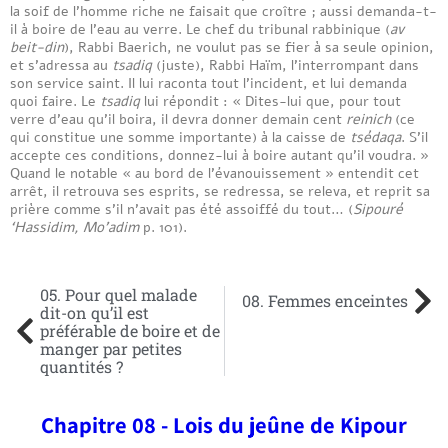
la soif de l’homme riche ne faisait que croître ; aussi demanda-t-
il à boire de l’eau au verre. Le chef du tribunal rabbinique (
av
beit-din
), Rabbi Baerich, ne voulut pas se fier à sa seule opinion,
et s’adressa au
tsadiq
(juste), Rabbi Haïm, l’interrompant dans
son service saint. Il lui raconta tout l’incident, et lui demanda
quoi faire. Le
tsadiq
lui répondit : « Dites-lui que, pour tout
verre d’eau qu’il boira, il devra donner demain cent
reinich
(ce
qui constitue une somme importante) à la caisse de
tsédaqa
. S’il
accepte ces conditions, donnez-lui à boire autant qu’il voudra. »
Quand le notable « au bord de l’évanouissement » entendit cet
arrêt, il retrouva ses esprits, se redressa, se releva, et reprit sa
prière comme s’il n’avait pas été assoiffé du tout… (
Sipouré
‘Hassidim, Mo’adim
p. 101).
05. Pour quel malade
08. Femmes enceintes
dit-on qu’il est
préférable de boire et de
manger par petites
quantités ?
Chapitre 08 - Lois du jeûne de Kipour