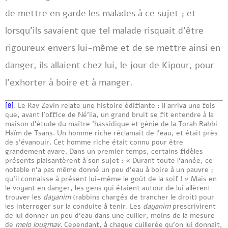
de mettre en garde les malades à ce sujet ; et
lorsqu’ils savaient que tel malade risquait d’être
rigoureux envers lui-même et de se mettre ainsi en
danger, ils allaient chez lui, le jour de Kipour, pour
l’exhorter à boire et à manger.
[8]
. Le Rav Zevin relate une histoire édifiante : il arriva une fois
que, avant l’office de Né’ila, un grand bruit se fit entendre à la
maison d’étude du maître ‘hassidique et génie de la Torah Rabbi
Haïm de Tsans. Un homme riche réclamait de l’eau, et était près
de s’évanouir. Cet homme riche était connu pour être
grandement avare. Dans un premier temps, certains fidèles
présents plaisantèrent à son sujet : « Durant toute l’année, ce
notable n’a pas même donné un peu d’eau à boire à un pauvre ;
qu’il connaisse à présent lui-même le goût de la soif ! » Mais en
le voyant en danger, les gens qui étaient autour de lui allèrent
trouver les
dayanim
(rabbins chargés de trancher le droit) pour
les interroger sur la conduite à tenir. Les
dayanim
prescrivirent
de lui donner un peu d’eau dans une cuiller, moins de la mesure
de
melo lougmav
. Cependant, à chaque cuillerée qu’on lui donnait,