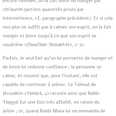
encore ranimée, on la fait boire ou manger par
chi’ourim
(petites quantités prises par
intermittence, cf. paragraphe précédent). Et si cela
non plus ne suffit pas à calmer son esprit, on la fait
manger et boire jusqu’à ce que son esprit se
rassérène (
Choul’han ‘Aroukh
617, 2-3).
Parfois, le seul fait qu’on lui permette de manger et
de boire lui redonne confiance : la personne se
calme, et ressent que, pour l’instant, elle est
capable de continuer à jeûner. Le Talmud de
Jérusalem (
Yoma
6, 4) raconte ainsi que Rabbi
‘Haggaï fut une fois très affaibli, en raison du
jeûne ; or, quand Rabbi Mana lui recommanda de