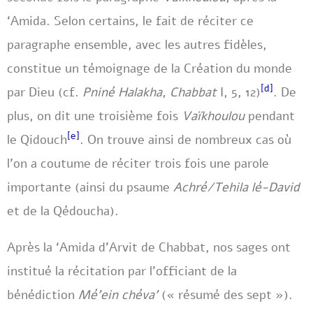
‘Amida. Selon certains, le fait de réciter ce
paragraphe ensemble, avec les autres fidèles,
constitue un témoignage de la Création du monde
[d]
par Dieu (cf.
Pniné Halakha
,
Chabbat
I, 5, 12)
. De
plus, on dit une troisième fois
Vaïkhoulou
pendant
[e]
le Qidouch
. On trouve ainsi de nombreux cas où
l’on a coutume de réciter trois fois une parole
importante (ainsi du psaume
Achré/Tehila lé-David
et de la Qédoucha).
Après la ‘Amida d’Arvit de Chabbat, nos sages ont
institué la récitation par l’officiant de la
bénédiction
Mé’ein chéva’
(« résumé des sept »).