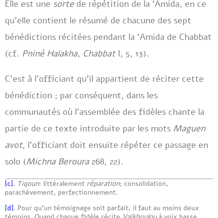
Elle est une
sorte
de répétition de la ‘Amida, en ce
qu’elle contient le résumé de chacune des sept
bénédictions récitées pendant la ‘Amida de Chabbat
(cf.
Pniné Halakha
,
Chabbat
I, 5, 13).
C’est à l’officiant qu’il appartient de réciter cette
bénédiction ; par conséquent, dans les
communautés où l’assemblée des fidèles chante la
partie de ce texte introduite par les mots
Maguen
avot
, l’officiant doit ensuite répéter ce passage en
solo (
Michna Beroura
268, 22).
[c]
.
Tiqoun
: littéralement
réparation
; consolidation,
parachèvement, perfectionnement.
[d]
. Pour qu’un témoignage soit parfait, il faut au moins deux
témoins. Quand chaque fidèle récite
Vaïkhoulou
à voix basse