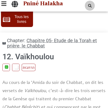
Pniné Halakha
Tous les
livres
Chapter:
Chapitre 05- Etude de la Torah et
prière, le Chabbat
12. Vaïkhoulou
הרחבות
Au cours de la ‘Amida du soir de Chabbat, on dit les
versets de
Vaïkhoulou
, c’est-à-dire les trois versets
de la Genèse qui traitent du premier Chabbat
(
Chabbat Béréchit
) et qui commencent par le mot