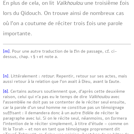
En plus de cela, on lit
Vaïkhoulou
une troisième fois
lors du Qidouch. On trouve ainsi de nombreux cas
où l’on a coutume de réciter trois fois une parole
importante.
[m]
. Pour une autre traduction de la fin de passage, cf. ci-
dessus, chap. 1 § 1 et note a.
[n]
. Littéralement :
retour
. Repentir, retour sur ses actes, mais
aussi retour à la relation que l’on avait à Dieu, avant la faute.
[6]
. Certains auteurs soutiennent que, d’après cette deuxième
raison, celui qui n’a pas eu le temps de dire
Vaïkhoulou
avec
l’assemblée ne doit pas se contenter de le réciter seul ensuite,
car la parole d’un seul homme ne constitue pas un témoignage
suffisant : il demandera donc à un autre fidèle de réciter le
paragraphe avec lui. Si on le récite seul, néanmoins, on formera
l’intention de le réciter simplement, à titre d’étude – comme on
lit la Torah – et non en tant que témoignage proprement dit