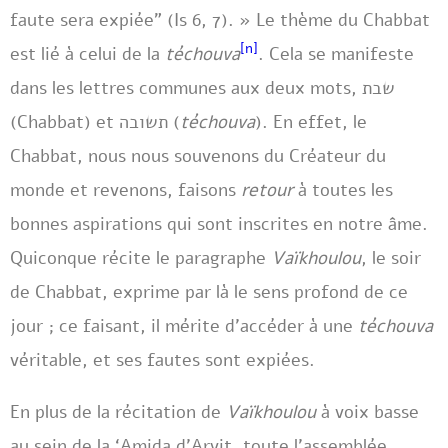
faute sera expiée” (Is 6, 7). » Le thème du Chabbat
[n]
est lié à celui de la
téchouva
. Cela se manifeste
dans les lettres communes aux deux mots, שבת
(Chabbat) et תשובה (
téchouva
). En effet, le
Chabbat, nous nous souvenons du Créateur du
monde et revenons, faisons
retour
à toutes les
bonnes aspirations qui sont inscrites en notre âme.
Quiconque récite le paragraphe
Vaïkhoulou
, le soir
de Chabbat, exprime par là le sens profond de ce
jour ; ce faisant, il mérite d’accéder à une
téchouva
véritable, et ses fautes sont expiées.
En plus de la récitation de
Vaïkhoulou
à voix basse
au sein de la ‘Amida d’Arvit, toute l’assemblée