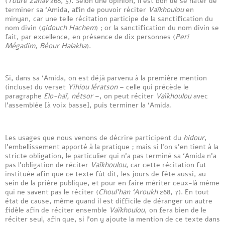
(
Touré Zahav
268, 5). Selon une opinion, il est bon de se hâter de
terminer sa ‘Amida, afin de pouvoir réciter
Vaïkhoulou
en
minyan, car une telle récitation participe de la sanctification du
nom divin (
qidouch Hachem
) ; or la sanctification du nom divin se
fait, par excellence, en présence de dix personnes (
Peri
Mégadim
,
Béour Halakha
).
Si, dans sa ‘Amida, on est déjà parvenu à la première mention
(incluse) du verset
Yihiou lératson
– celle qui précède le
paragraphe
Elo-haï, nétsor
–, on peut réciter
Vaïkhoulou
avec
l’assemblée [à voix basse], puis terminer la ‘Amida.
Les usages que nous venons de décrire participent du
hidour
,
l’embellissement apporté à la pratique ; mais si l’on s’en tient à la
stricte obligation, le particulier qui n’a pas terminé sa ‘Amida n’a
pas l’obligation de réciter
Vaïkhoulou
, car cette récitation fut
instituée afin que ce texte fût dit, les jours de fête aussi, au
sein de la prière publique, et pour en faire mériter ceux-là même
qui ne savent pas le réciter (
Choul’han ‘Aroukh
268, 7). En tout
état de cause, même quand il est difficile de déranger un autre
fidèle afin de réciter ensemble
Vaïkhoulou
, on fera bien de le
réciter seul, afin que, si l’on y ajoute la mention de ce texte dans