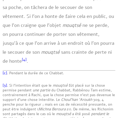
sa poche, on tâchera de le secouer de son
vêtement. Si l’on a honte de faire cela en public, ou
que l’on craigne que l’objet
mouqtsé
ne se perde,
on pourra continuer de porter son vêtement,
jusqu’à ce que l’on arrive à un endroit où l’on pourra
le secouer de son
mouqtsé
sans crainte de perte ni
[4]
de honte
.
[c]
. Pendant la durée de ce Chabbat.
[3]
. Si l’intention était que le
mouqtsé
fût placé sur la chose
permise pendant
une partie
du Chabbat, Rabbénou Tam estime,
contrairement à Rachi, que la chose permise n’est pas devenue le
support d’une chose interdite. Le
Choul’han ‘Aroukh
309, 4
penche pour la rigueur ; mais en cas de nécessité pressante, on
peut être indulgent (
Michna Beroura
21). De même, les Richonim
sont partagés dans le cas où le
mouqtsé
a été posé
pendant le