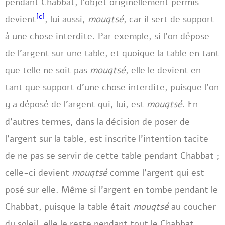
pendant Chabbat, l’objet originellement permis
[c]
devient
, lui aussi,
mouqtsé
, car il sert de support
à une chose interdite. Par exemple, si l’on dépose
de l’argent sur une table, et quoique la table en tant
que telle ne soit pas
mouqtsé
, elle le devient en
tant que support d’une chose interdite, puisque l’on
y a déposé de l’argent qui, lui, est
mouqtsé
. En
d’autres termes, dans la décision de poser de
l’argent sur la table, est inscrite l’intention tacite
de ne pas se servir de cette table pendant Chabbat ;
celle-ci devient
mouqtsé
comme l’argent qui est
posé sur elle. Même si l’argent en tombe pendant le
Chabbat, puisque la table était
mouqtsé
au coucher
du soleil, elle le reste pendant tout le Chabbat