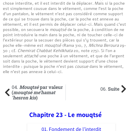
chose interdite, et il est interdit de la déplacer. Mais si la poche
est simplement cousue dans le vêtement, comme l’est la poche
d’un pantalon, le vêtement n’est pas considéré comme support
de ce qui se trouve dans la poche, car la poche est annexe au
vêtement, et il est permis de déplacer celui-ci. Mais quand c’est
possible, on secouera le
mouqtsé
de la poche, à condition de ne
point introduire la main dans la poche, ni de toucher celle-ci de
l’extérieur pour la secouer des pièces qui s’y trouvent, car la
poche elle-même est
mouqtsé
(Rama 310, 7,
Michna Beroura
29-
30 ; cf.
Chemirat Chabbat Kehilkhata
20, note 275). Si l’on a
seulement
attaché
une poche à un vêtement, et que de l’argent
soit dans la poche, le vêtement devient support d’une chose
interdite : puisque la poche n’est pas
cousue
dans le vêtement,
elle n’est pas annexe à celui-ci.
04.
Mouqtsé
par valeur
06.
Suite
(
mouqtsé me’hamat
‘hesron kis
)
Chapitre 23 - Le mouqtsé
01. Fondement de l’interdit