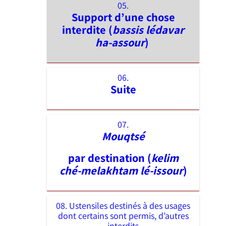
05.
Support d’une chose
interdite (
bassis lédavar
ha-assour
)
06.
Suite
07.
Mouqtsé
par destination (
kelim
ché-melakhtam lé-issour
)
08. Ustensiles destinés à des usages
dont certains sont permis, d’autres
interdits