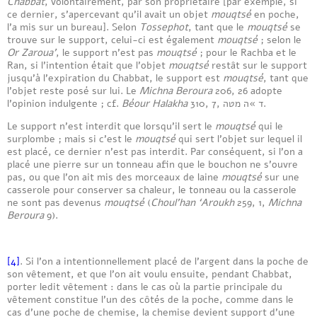
Chabbat
, volontairement, par son propriétaire [par exemple, si
ce dernier, s’apercevant qu’il avait un objet
mouqtsé
en poche,
l’a mis sur un bureau]. Selon
Tossephot
, tant que le
mouqtsé
se
trouve sur le support, celui-ci est également
mouqtsé
; selon le
Or Zaroua’
, le support n’est pas
mouqtsé
; pour le Rachba et le
Ran, si l’intention était que l’objet
mouqtsé
restât sur le support
jusqu’à l’expiration du Chabbat, le support est
mouqtsé
, tant que
l’objet reste posé sur lui. Le
Michna Beroura
206, 26 adopte
l’opinion indulgente ; cf.
Béour Halakha
310, 7, ד »ה מטה.
Le support n’est interdit que lorsqu’il sert le
mouqtsé
qui le
surplombe ; mais si c’est le
mouqtsé
qui sert l’objet sur lequel il
est placé, ce dernier n’est pas interdit. Par conséquent, si l’on a
placé une pierre sur un tonneau afin que le bouchon ne s’ouvre
pas, ou que l’on ait mis des morceaux de laine
mouqtsé
sur une
casserole pour conserver sa chaleur, le tonneau ou la casserole
ne sont pas devenus
mouqtsé
(
Choul’han ‘Aroukh
259, 1,
Michna
Beroura
9).
[4]
. Si l’on a intentionnellement placé de l’argent dans la poche de
son vêtement, et que l’on ait voulu ensuite, pendant Chabbat,
porter ledit vêtement : dans le cas où la partie principale du
vêtement constitue l’un des côtés de la poche, comme dans le
cas d’une poche de chemise, la chemise devient support d’une