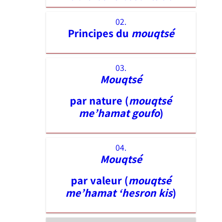
02.
Principes du
mouqtsé
03.
Mouqtsé
par nature (
mouqtsé
me’hamat goufo
)
04.
Mouqtsé
par valeur (
mouqtsé
me’hamat ‘hesron kis
)