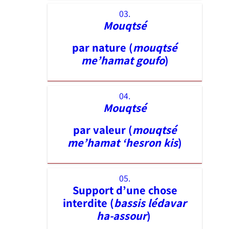
03.
Mouqtsé
par nature (
mouqtsé
me’hamat goufo
)
04.
Mouqtsé
par valeur (
mouqtsé
me’hamat ‘hesron kis
)
05.
Support d’une chose
interdite (
bassis lédavar
ha-assour
)