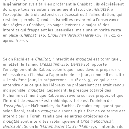
la génération avait failli en profanant le Chabbat ; ils décrétèrent
donc que tous les ustensiles auraient statut de
mouqtsé
, à
l’exception de trois ustensiles, nécessaires à l’alimentation, qui
restaient permis. Quand les Israélites revinrent à l’observance
des règles du Chabbat, les sages levèrent la majorité des
interdits qui frappaient les ustensiles, mais une minorité resta
en place (
Chabbat
123b,
Choul’han ‘Aroukh Harav
308, 17 ; cf. ci-
après, § 7-9).
Selon Rachi et le
Cheïltot
, l’interdit de
mouqtsé
est toranique ;
en effet, le Talmud (
Pessa’him
47b,
Beitsa
2b) rapporte
l’enseignement de Rabba, selon lequel nous devons préparer le
nécessaire du Chabbat à l’approche de ce jour, comme il est dit :
« Le sixième jour, ils prépareront… » (Ex 16, 5), ce qui laisse
entendre que ce que les Hébreux ne préparaient pas était rendu
indisponible,
mouqtsé
. Cependant, la presque totalité des
Richonim estiment que Rabba est revenu sur ses propos, et que
l’interdit de
mouqtsé
est rabbinique. Telle est l’opinion de
Tossephot
, de Na’hmanide, du Rachba. Certains expliquent que,
selon Rachi, seul un
mouqtsé
au sens le plus fort de ce terme est
interdit par la Torah, tandis que les autres catégories de
mouqtsé
sont interdites rabbiniquement (
Pné Yehochoua’,
Beitsa
2b). Selon le
‘Hatam Sofer
(
Ora’h ‘Haïm
79), l’intention de