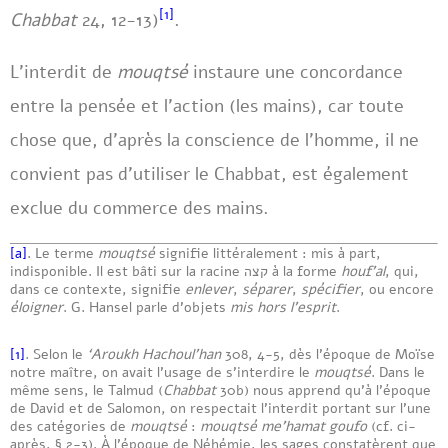
[1]
Chabbat
24, 12-13)
.
L’interdit de
mouqtsé
instaure une concordance
entre la pensée et l’action (les mains), car toute
chose que, d’après la conscience de l’homme, il ne
convient pas d’utiliser le Chabbat, est également
exclue du commerce des mains.
[a]
. Le terme
mouqtsé
signifie littéralement : mis à part,
indisponible. Il est bâti sur la racine קצה à la forme
houf’al
, qui,
dans ce contexte, signifie
enlever
,
séparer
,
spécifier
, ou encore
éloigner
. G. Hansel parle d’objets
mis hors l’esprit
.
[1]
. Selon le
‘Aroukh Hachoul’han
308, 4-5, dès l’époque de Moïse
notre maître, on avait l’usage de s’interdire le
mouqtsé
. Dans le
même sens, le Talmud (
Chabbat
30b) nous apprend qu’à l’époque
de David et de Salomon, on respectait l’interdit portant sur l’une
des catégories de
mouqtsé
:
mouqtsé me’hamat goufo
(cf. ci-
après, § 2-3). À l’époque de Néhémie, les sages constatèrent que