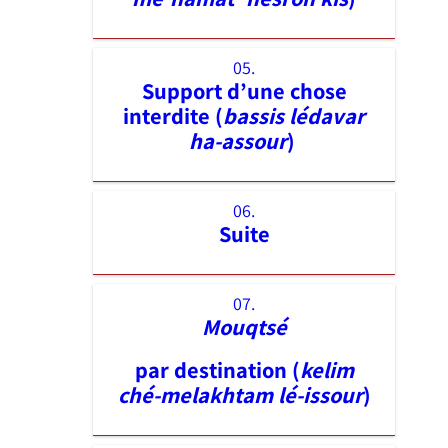
05.
Support d’une chose
interdite (
bassis lédavar
ha-assour
)
06.
Suite
07.
Mouqtsé
par destination (
kelim
ché-melakhtam lé-issour
)