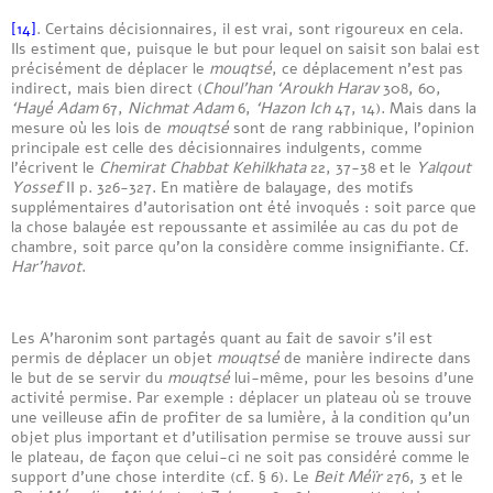
[14]
. Certains décisionnaires, il est vrai, sont rigoureux en cela.
Ils estiment que, puisque le but pour lequel on saisit son balai est
précisément de déplacer le
mouqtsé
, ce déplacement n’est pas
indirect, mais bien direct (
Choul’han ‘Aroukh Harav
308, 60,
‘Hayé Adam
67,
Nichmat Adam
6,
‘Hazon Ich
47, 14). Mais dans la
mesure où les lois de
mouqtsé
sont de rang rabbinique, l’opinion
principale est celle des décisionnaires indulgents, comme
l’écrivent le
Chemirat Chabbat Kehilkhata
22, 37-38 et le
Yalqout
Yossef
II p. 326-327. En matière de balayage, des motifs
supplémentaires d’autorisation ont été invoqués : soit parce que
la chose balayée est repoussante et assimilée au cas du pot de
chambre, soit parce qu’on la considère comme insignifiante. Cf.
Har’havot
.
Les A’haronim sont partagés quant au fait de savoir s’il est
permis de déplacer un objet
mouqtsé
de manière indirecte dans
le but de se servir du
mouqtsé
lui-même, pour les besoins d’une
activité permise. Par exemple : déplacer un plateau où se trouve
une veilleuse afin de profiter de sa lumière, à la condition qu’un
objet plus important et d’utilisation permise se trouve aussi sur
le plateau, de façon que celui-ci ne soit pas considéré comme le
support d’une chose interdite (cf. § 6). Le
Beit Méïr
276, 3 et le