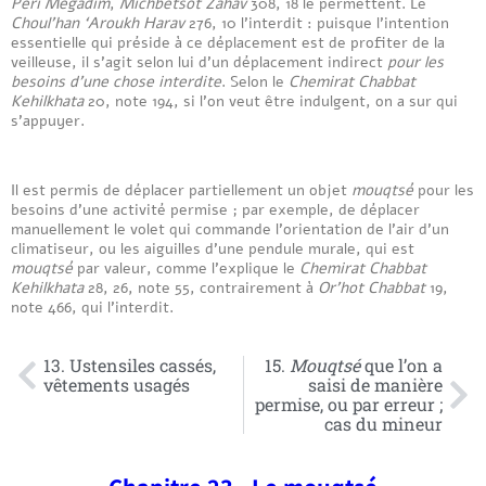
Peri Mégadim
,
Michbetsot Zahav
308, 18 le permettent. Le
Choul’han ‘Aroukh Harav
276, 10 l’interdit : puisque l’intention
essentielle qui préside à ce déplacement est de profiter de la
veilleuse, il s’agit selon lui d’un déplacement indirect
pour les
besoins d’une chose interdite
. Selon le
Chemirat Chabbat
Kehilkhata
20, note 194, si l’on veut être indulgent, on a sur qui
s’appuyer.
Il est permis de déplacer partiellement un objet
mouqtsé
pour les
besoins d’une activité permise ; par exemple, de déplacer
manuellement le volet qui commande l’orientation de l’air d’un
climatiseur, ou les aiguilles d’une pendule murale, qui est
mouqtsé
par valeur, comme l’explique le
Chemirat Chabbat
Kehilkhata
28, 26, note 55, contrairement à
Or’hot Chabbat
19,
note 466, qui l’interdit.
13. Ustensiles cassés,
15.
Mouqtsé
que l’on a
vêtements usagés
saisi de manière
permise, ou par erreur ;
cas du mineur