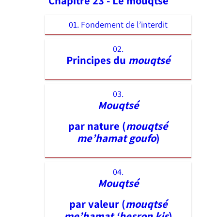
Chapitre 23 - Le mouqtsé
01. Fondement de l’interdit
02.
Principes du
mouqtsé
03.
Mouqtsé
par nature (
mouqtsé
me’hamat goufo
)
04.
Mouqtsé
par valeur (
mouqtsé
me’hamat ‘hesron kis
)