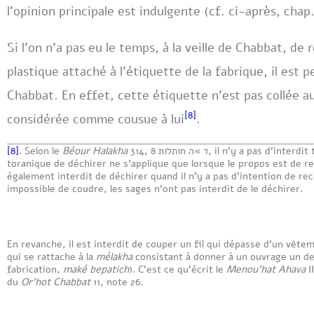
l’opinion principale est indulgente (cf. ci-après, chap. 
Si l’on n’a pas eu le temps, à la veille de Chabbat, de 
plastique attaché à l’étiquette de la fabrique, il est 
Chabbat. En effet, cette étiquette n’est pas collée au
[8]
considérée comme cousue à lui
.
[8]
. Selon le
Béour Halakha
314, 8 ד »ה חותלות, il n’y a pas d’interdit toranique à déchirer un fil, car l’interdit
toranique de déchirer ne s’applique que lorsque le propos est de re
également interdit de déchirer quand il n’y a pas d’intention de reco
impossible de coudre, les sages n’ont pas interdit de le déchirer.
En revanche, il est interdit de couper un fil qui dépasse d’un vête
qui se rattache à la
mélakha
consistant à donner à un ouvrage un de
fabrication,
maké bepatich
). C’est ce qu’écrit le
Menou’hat Ahava
I
du
Or’hot Chabbat
11, note 26.