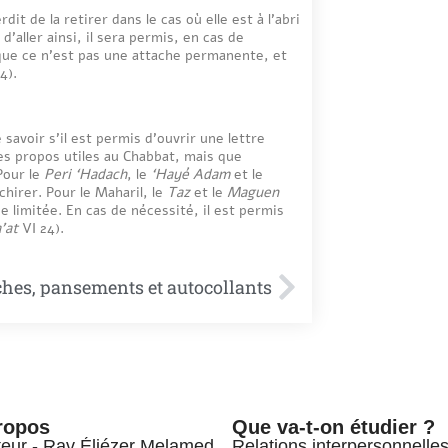
it de la retirer dans le cas où elle est à l’abri
d’aller ainsi, il sera permis, en cas de
que ce n’est pas une attache permanente, et
4).
 savoir s’il est permis d’ouvrir une lettre
es propos utiles au Chabbat, mais que
Pour le
Peri ‘Hadach
, le
‘Hayé Adam
et le
chirer. Pour le Maharil, le
Taz
et le
Maguen
ée limitée. En cas de nécessité, il est permis
’at
VI 24).
ches, pansements et autocollants
ropos
Que va-t-on étudier ?
teur - Rav Éliézer Melamed
Relations interpersonnelle