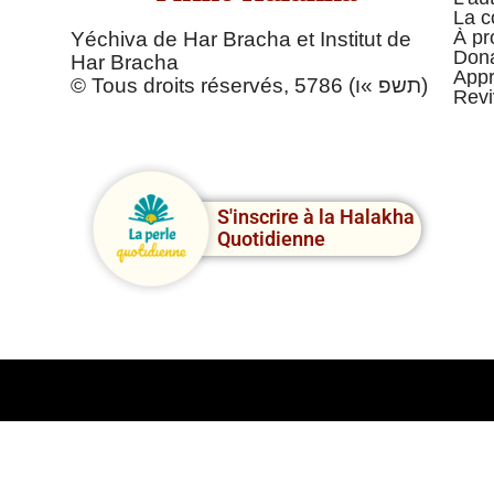
La c
À pr
Yéchiva de Har Bracha et Institut de
Dona
Har Bracha
Appr
© Tous droits réservés, 5786 (תשפ »ו)
Revi
S'inscrire à la Halakha
Quotidienne