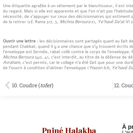
Une étiquette agrafée à un vêtement par le blanchisseur, il est interd
du regard. Mais si elle est apparente et que l’on n’ait pas l’habitude 
nécessité, de s’appuyer sur ceux des décisionnaires qui estiment 
de la retirer (cf. Rama 317, 3,
Michna Beroura
21,
Ye’havé Da’at
VI 2
Ouvrir une lettre
: les décisionnaires sont partagés quant au fait de
pendant Chabbat, quand il y a une chance que s’y trouvent écrits d
l’enveloppe est fermée, rabat collé contre le corps de l’enveloppe. 
Michna Beroura
340, 41, c’est interdit, au titre de la défense de dé
Avraham
, c’est permis, car le collage n’a été fait que pour une dur
de l’ouvrir à condition d’abîmer l’enveloppe (
‘Hazon Ich
,
Ye’havé Da
10. Coudre (
tofer
)
12. Cou
À p
Pniné Halakha
L'au