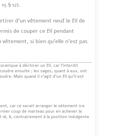
15 § 12).
retirer d’un vêtement neuf le fil de
permis de couper ce fil pendant
 vêtement, si bien qu’elle n’est pas
coudre ensuite ; les sages, quant à eux, ont
udre. Mais quand il s’agit d’un fil qu’il est
ment, car ce serait arranger le vêtement (ce
rnier coup de marteau pour en achever la
II 16, 8, contrairement à la position indulgente