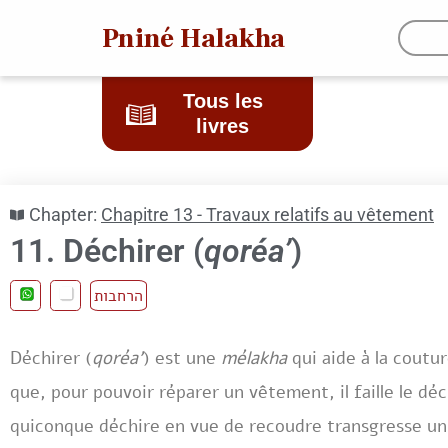
Pniné Halakha
Tous les
livres
Chapter:
Chapitre 13 - Travaux relatifs au vêtement
11. Déchirer (
qoréa’
)
הרחבות
Déchirer (
qoréa’
) est une
mélakha
qui aide à la coutur
que, pour pouvoir réparer un vêtement, il faille le déc
quiconque déchire en vue de recoudre transgresse un i