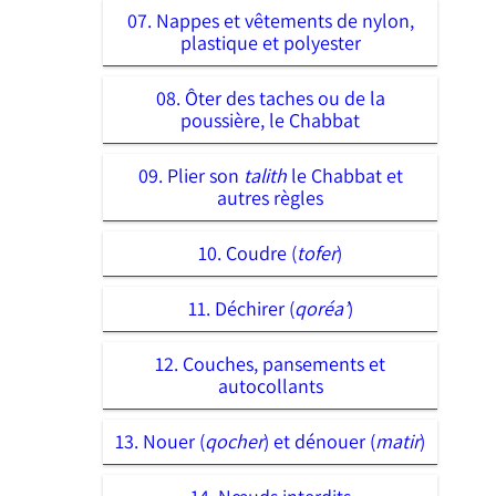
07. Nappes et vêtements de nylon,
plastique et polyester
08. Ôter des taches ou de la
poussière, le Chabbat
09. Plier son
talith
le Chabbat et
autres règles
10. Coudre (
tofer
)
11. Déchirer (
qoréa’
)
12. Couches, pansements et
autocollants
13. Nouer (
qocher
) et dénouer (
matir
)