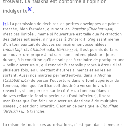
trouvait. La halakha est conforme à l’opinion
[8]
indulgente
.
[7]
. La permission de déchirer les petites enveloppes de palme
tressée, bien fermées, que sont les
‘hotelot
(
Chabbat
146a),
n’est pas limitée : même si l’ouverture est telle que l’extraction
des dattes est aisée, il n’y a pas là d’interdit. S’agissant même
d’un tonneau fait de douves sommairement assemblées
(
moustaqi
, cf.
Chabbat
146a,
Beitsa
33b), il est permis de faire
une ouverture propre à extraire son contenu plusieurs jours
durant, à la condition qu’il ne soit pas à craindre de pratiquer une
« belle ouverture », qui rendrait l’ustensile propre à être utilisé
plusieurs fois, en y mettant d’autres aliments et en les en
sortant. Aussi nos maîtres permettent-ils, dans la Michna
(
Chabbat
146a) de percer l’ouverture dans le fond supérieur du
tonneau, bien que l’orifice soit destiné à verser le vin. En
revanche, si l’on perce « sur le côté » du tonneau (dans les
douves reliant le fond supérieur au fond inférieur), il sera
manifeste que l’on fait une ouverture destinée à de multiples
usages ; c’est donc interdit. C’est en ce sens que le
Choul’han
‘Aroukh
314, 6 tranche.
La raison de toutes ces autorisations, c’est que, dans la mesure