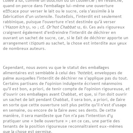
collée à lui, comme un bouchon ou un couvercle ; en revanche,
quand on perce dans l’emballage lui-même une ouverture
efficace pour verser le lait ou le sucre, cela s’assimile à la
fabrication d’un ustensile. Toutefois, l’interdit est seulement
rabbinique, puisque l’ouverture n’est destinée qu’à verser
(
‘Hazon Ich
51, 10 ; cf.
Or’hot Chabbat
12, 6). Ces avis rigoureux
craignent également d’enfreindre l’interdit de déchirer en
ouvrant un sachet de sucre, car, si le fait de déchirer apporte un
arrangement (
tiqoun
) au sachet, la chose est interdite aux yeux
de nombreux auteurs.
Cependant, nous avons vu que le statut des emballages
alimentaires est semblable à celui des
‘hotelot
, enveloppes de
palme auxquelles l’interdit de déchirer ne s’applique pas du tout.
Certains partisans de l’opinion indulgente écrivent néanmoins
qu’il est bon, a priori, de tenir compte de l’opinion rigoureuse, et
d’ouvrir ces emballages avant Chabbat, et que, si l’on doit ouvrir
un sachet de lait pendant Chabbat, il sera bon, a priori, de faire
en sorte que cette ouverture soit plus petite qu’il n’est d’usage
en semaine, ou encore de la faire avec ses dents. De cette
manière, il sera manifeste que l’on n’a pas l’intention d’y
pratiquer une « belle ouverture » ; en ce cas, une partie des
tenants de la position rigoureuse reconnaîtraient eux-mêmes
que la chose est permise.