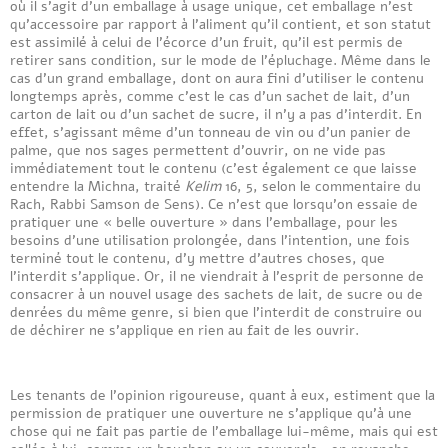
où il s’agit d’un emballage à usage unique, cet emballage n’est
qu’accessoire par rapport à l’aliment qu’il contient, et son statut
est assimilé à celui de l’écorce d’un fruit, qu’il est permis de
retirer sans condition, sur le mode de l’épluchage. Même dans le
cas d’un grand emballage, dont on aura fini d’utiliser le contenu
longtemps après, comme c’est le cas d’un sachet de lait, d’un
carton de lait ou d’un sachet de sucre, il n’y a pas d’interdit. En
effet, s’agissant même d’un tonneau de vin ou d’un panier de
palme, que nos sages permettent d’ouvrir, on ne vide pas
immédiatement tout le contenu (c’est également ce que laisse
entendre la Michna, traité
Kelim
16, 5, selon le commentaire du
Rach, Rabbi Samson de Sens). Ce n’est que lorsqu’on essaie de
pratiquer une « belle ouverture » dans l’emballage, pour les
besoins d’une utilisation prolongée, dans l’intention, une fois
terminé tout le contenu, d’y mettre d’autres choses, que
l’interdit s’applique. Or, il ne viendrait à l’esprit de personne de
consacrer à un nouvel usage des sachets de lait, de sucre ou de
denrées du même genre, si bien que l’interdit de construire ou
de déchirer ne s’applique en rien au fait de les ouvrir.
Les tenants de l’opinion rigoureuse, quant à eux, estiment que la
permission de pratiquer une ouverture ne s’applique qu’à une
chose qui ne fait pas partie de l’emballage lui-même, mais qui est