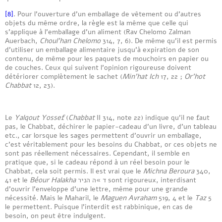
[8]
. Pour l’ouverture d’un emballage de vêtement ou d’autres
objets du même ordre, la règle est la même que celle qui
s’applique à l’emballage d’un aliment (Rav Chelomo Zalman
Auerbach,
Choul’han Chelomo
314, 7, 6). De même qu’il est permis
d’utiliser un emballage alimentaire jusqu’à expiration de son
contenu, de même pour les paquets de mouchoirs en papier ou
de couches. Ceux qui suivent l’opinion rigoureuse doivent
détériorer complètement le sachet (
Min’hat Ich
17, 22 ;
Or’hot
Chabbat
12, 23).
Le
Yalqout Yossef
(
Chabbat
II 314, note 22) indique qu’il ne faut
pas, le Chabbat, déchirer le papier-cadeau d’un livre, d’un tableau
etc., car lorsque les sages permettent d’ouvrir un emballage,
c’est véritablement pour les besoins du Chabbat, or ces objets ne
sont pas réellement nécessaires. Cependant, il semble en
pratique que, si le cadeau répond à un réel besoin pour le
Chabbat, cela soit permis. Il est vrai que le
Michna Beroura
340,
41 et le
Béour Halakha
ד »ה הניר sont rigoureux, interdisant
d’ouvrir l’enveloppe d’une lettre, même pour une grande
nécessité. Mais le Maharil, le
Maguen Avraham
519, 4 et le
Taz
5
le permettent. Puisque l’interdit est rabbinique, en cas de
besoin, on peut être indulgent.