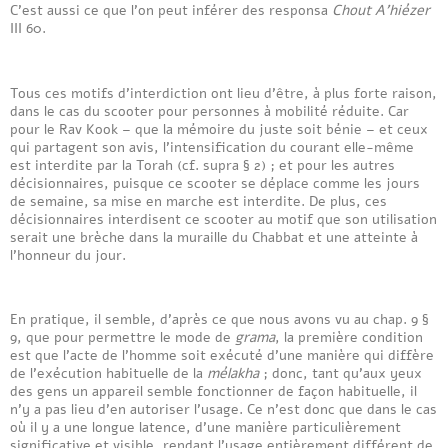
C’est aussi ce que l’on peut inférer des responsa
Chout A’hiézer
III 60.
Tous ces motifs d’interdiction ont lieu d’être, à plus forte raison,
dans le cas du scooter pour personnes à mobilité réduite. Car
pour le Rav Kook – que la mémoire du juste soit bénie – et ceux
qui partagent son avis, l’intensification du courant elle-même
est interdite par la Torah (cf. supra § 2) ; et pour les autres
décisionnaires, puisque ce scooter se déplace comme les jours
de semaine, sa mise en marche est interdite. De plus, ces
décisionnaires interdisent ce scooter au motif que son utilisation
serait une brèche dans la muraille du Chabbat et une atteinte à
l’honneur du jour.
En pratique, il semble, d’après ce que nous avons vu au chap. 9 §
9, que pour permettre le mode de
grama
, la première condition
est que l’acte de l’homme soit exécuté d’une manière qui diffère
de l’exécution habituelle de la
mélakha
; donc, tant qu’aux yeux
des gens un appareil semble fonctionner de façon habituelle, il
n’y a pas lieu d’en autoriser l’usage. Ce n’est donc que dans le cas
où il y a une longue latence, d’une manière particulièrement
significative et visible, rendant l’usage entièrement différent de