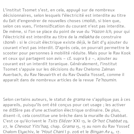
L’institut Tsomet s’est, en cela, appuyé sur de nombreux
décisionnaires, selon lesquels l’électricité est interdite au titre
du fait d’engendrer de nouvelles choses (
molid
), si bien que,
selon ces vues, l’intensification du courant n’est pas interdite.
De même, si l’on se place du point de vue du
‘Hazon Ich
, pour qui
l’électricité est interdite au titre de la
mélakha
de construire
(
boné
) : si le circuit électrique existe déjà, le fait d’y ajouter du
courant n’est pas interdit. D’après cela, on pourrait permettre le
scooter pour personnes à mobilité réduite. Mais pour le Rav Kook
et ceux qui partagent son avis – cf. supra § 2 –, ajouter au
courant est un interdit toranique. Généralement, l’institut
Tsomet s’appuie sur les décisions du Rav Chelomo Zalman
Auerbach, du Rav Neuwirth et du Rav Ovadia Yossef, comme il
apparaît dans de nombreux articles de la revue
Te’houmin
.
Selon certains auteurs, le statut de
grama
ne s’applique pas à ces
appareils, puisqu’ils ont été conçus pour cet usage ; les activer
ne diffère pas d’une activation électrique ordinaire. De plus,
disent-il, cela constitue une brèche dans la muraille du Chabbat.
C’est ce qu’écrivent le
Tsits Eliézer
XXI 13, le
Or’hot Chabbat
29,
27, le
Chevout Yits’haq
, chap.
Grama
15, 15 au nom du Rav Yossef
Chalom Elyachiv, le
‘Hout Chani
I p. 206 et le
Binyan Av
4, 17.