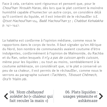
Face à cela, certains sont rigoureux et pensent que, pour le
Choul’han ‘Aroukh Harav
, dès lors que le plat contient la moindre
humidité capable d’humecter un autre corps, on considère déjà
qu’il contient du liquide, et il est interdit de le réchauffer (cf.
Qtsot Hachoul’han
124,
Badé Hachoul’han
37 ;
Chabbat Kehalakha
p. 141-144).
La halakha est conforme à l’opinion médiane, comme nous le
rapportons dans le corps de texte. Il faut signaler qu’en Afrique
du Nord, bon nombre de communautés avaient coutume d’être
indulgentes, conformément à l’opinion de Maïmonide, du Rachba
et du Ran, selon lesquels
il n’y a pas de cuisson après cuisson
,
même pour les liquides ; ou tout au moins, semblablement à la
coutume ashkénaze, on considérait que, si le plat a conservé un
peu de sa chaleur, il est permis de le réchauffer, comme nous le
verrons au paragraphe suivant (
Tachbets
,
Tévouot Chémech,
Ora’h ‘Haïm 26
).
04.
‘Hom chéhayad
06. Plats liquides :
solédet bo
(« chaleur qui
usages yéménite et
fait reculer la main »)
ashkénaze