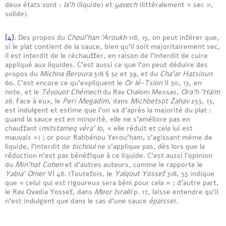
deux états sont :
la’h
(liquide) et
yavech
(littéralement « sec »,
solide).
[4]
. Des propos du
Choul’han ‘Aroukh
118, 15, on peut inférer que,
si le plat contient de la sauce, bien qu’il soit majoritairement sec,
il est interdit de le réchauffer, en raison de l’interdit de cuire
appliqué aux liquides. C’est aussi ce que l’on peut déduire des
propos du
Michna Beroura
318 § 32 et 39, et du
Cha’ar Hatsioun
60. C’est encore ce qu’expliquent le
Or lé-Tsion
II 30, 13, en
note, et le
Tévouot Chémech
du Rav Chalom Messas,
Ora’h ‘Haïm
26. Face à eux, le
Peri Megadim
, dans
Michbetsot Zahav
253, 13,
est indulgent et estime que l’on va d’après la majorité du plat :
quand la sauce est en minorité, elle ne s’améliore pas en
chauffant (
mitstameq véra’ lo
, « elle réduit et cela lui est
mauvais ») ; or pour Rabbénou Yerou’ham, s’agissant même de
liquide, l’interdit de
bichoul
ne s’applique pas, dès lors que la
réduction n’est pas bénéfique à ce liquide. C’est aussi l’opinion
du
Min’hat Cohen
et d’autres auteurs, comme le rapporte le
Yabia’ Omer
VI 48. (Toutefois, le
Yalqout Yossef
318, 55 indique
que « celui qui est rigoureux sera béni pour cela » ; d’autre part,
le Rav Ovadia Yossef, dans
Meor Israël
p. 17, laisse entendre qu’il
n’est indulgent que dans le cas d’une sauce
épaisse
).