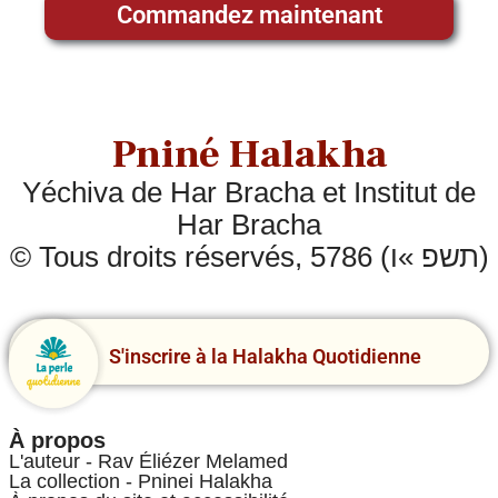
Commandez maintenant
Pniné Halakha
Yéchiva de Har Bracha et Institut de
Har Bracha
© Tous droits réservés, 5786 (תשפ »ו)
S'inscrire à la Halakha Quotidienne
À propos
L'auteur - Rav Éliézer Melamed
La collection - Pninei Halakha