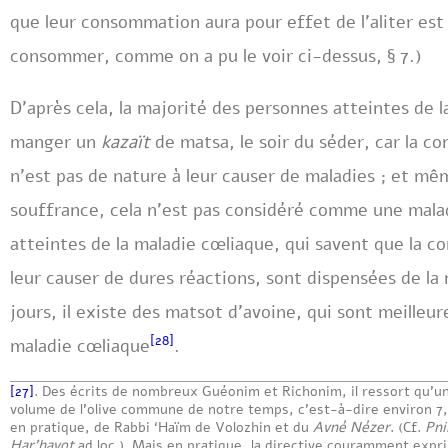
que leur consommation aura pour effet de l’aliter est 
consommer, comme on a pu le voir ci-dessus, § 7.)
D’après cela, la majorité des personnes atteintes de l
manger un
kazaït
de matsa, le soir du séder, car la 
n’est pas de nature à leur causer de maladies ; et mêm
souffrance, cela n’est pas considéré comme une mala
atteintes de la maladie cœliaque, qui savent que la 
leur causer de dures réactions, sont dispensées de la
jours, il existe des matsot d’avoine, qui sont meilleur
[28]
maladie cœliaque
.
[27]
. Des écrits de nombreux Guéonim et Richonim, il ressort qu’u
volume de l’olive commune de notre temps, c’est-à-dire environ 7,5
en pratique, de Rabbi ‘Haïm de Volozhin et du
Avné Nézer
. (Cf.
Pni
Har’havot
ad loc.). Mais en pratique, la directive couramment expr