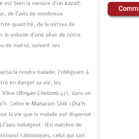
le est bien la mesure d’un
kazaït
.
Comma
car, de l’avis de nombreux
etite quantité, de la mitsva de
 le volume d’une olive de notre
u de matsa, suivant ses
tsa la rendra malade, l’obligeant à
tre en danger sa vie, les
 Vilna (
Binyan Chelomo
47), dans un
a’h. Selon le Maharam Shik (
Ora’h
our la vie que le malade est dispensé
 l’avis indulgent. (En matière de
mitsvot rabbiniques, celui qui sait