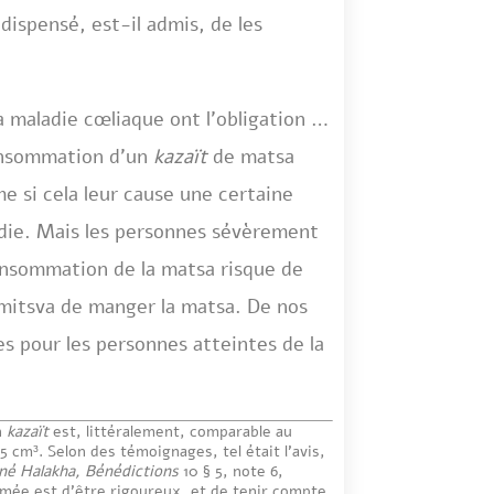
dispensé, est-il admis, de les
a maladie cœliaque ont l’obligation de
consommation d’un
kazaït
de matsa
e si cela leur cause une certaine
die. Mais les personnes sévèrement
consommation de la matsa risque de
 mitsva de manger la matsa. De nos
es pour les personnes atteintes de la
n
kazaït
est, littéralement, comparable au
 cm³. Selon des témoignages, tel était l’avis,
né Halakha, Bénédictions
10 § 5, note 6,
imée est d’être rigoureux, et de tenir compte