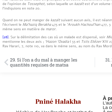
de l’opinion de
Tossephot
, selon laquelle un
kazaït
est d’un volume
l’indiquions en note 20.
Quand on ne peut manger de
kazaït
suivant aucun avis, il est néa
l’écrivent le
Ma’haziq Berakha
475 et le
‘Aroukh Hachoul’han
477, 3 
même sens en matière de
maror
.
[28]
. Sur la délimitation des cas où un malade est dispensé, voir
Mi
mentionne les deux avis ;
‘Hazon ‘Ovadia
I 33 et
Tsits Eliézer
XIV 27
Rav Harari, 7, note 110, va dans le même sens, au nom du Rav Mord
29. Si l’on a du mal à manger les
31.
quantités requises de matsa
À p
Pniné Halakha
L'au
La c