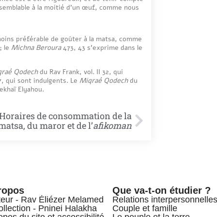
 semblable à la moitié d’un œuf, comme nous
nmoins préférable de goûter à la matsa, comme
; le
Michna Beroura
473, 43 s’exprime dans le
qraé Qodech
du Rav Frank, vol. II 32, qui
, qui sont indulgents. Le
Miqraé Qodech
du
ekhaï Elyahou.
 Horaires de consommation de la
matsa, du maror et de l’
afikoman
ropos
Que va-t-on étudier ?
teur - Rav Éliézer Melamed
Relations interpersonnelle
ollection - Pninei Halakha
Couple et famille