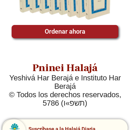
Ordenar ahora
Pninei Halajá
Yeshivá Har Berajá e Instituto Har
Berajá
© Todos los derechos reservados,
5786 (תשפ»ו)
Suscríbase a la Halajá Diaria