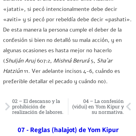
«jatati», si pecó intencionalmente debe decir
«aviti» y si pecó por rebeldía debe decir «pashati».
De esta manera la persona cumple el deber de la
confesión si bien no detalló su mala acción, y en
algunas ocasiones es hasta mejor no hacerlo
(
Shulján Aruj
607:2,
Mishná Berurá
5,
Sha´ar
Hatziún
11. Ver adelante incisos 4-6, cuándo es
preferible detallar el pecado y cuándo no).
02 – El descanso y la
04 – La confesión
prohibición de
(vidui) en Yom Kipur y
realización de labores.
su normativa.
07 - Reglas (halajot) de Yom Kipur