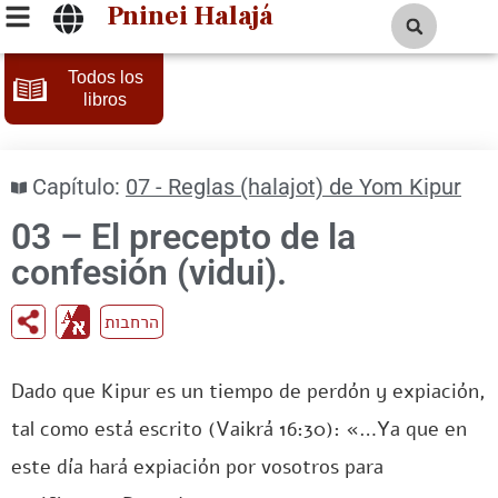
Pninei Halajá
Todos los
libros
Capítulo:
07 - Reglas (halajot) de Yom Kipur
03 – El precepto de la
confesión (vidui).
הרחבות
Dado que Kipur es un tiempo de perdón y expiación,
tal como está escrito (Vaikrá 16:30): «…Ya que en
este día hará expiación por vosotros para