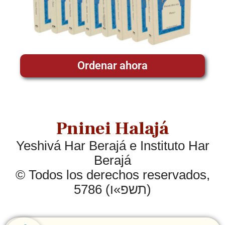
Ordenar ahora
Pninei Halajá
Yeshivá Har Berajá e Instituto Har
Berajá
© Todos los derechos reservados,
5786 (תשפ»ו)