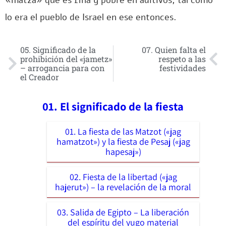
«matzá» que es fina y pobre en aditivos, tal como
lo era el pueblo de Israel en ese entonces.
05. Significado de la
07. Quien falta el
prohibición del «jametz»
respeto a las
– arrogancia para con
festividades
el Creador
01. El significado de la fiesta
01. La fiesta de las Matzot («jag
hamatzot») y la fiesta de Pesaj («jag
hapesaj»)
02. Fiesta de la libertad («jag
hajerut») – la revelación de la moral
03. Salida de Egipto – La liberación
del espíritu del yugo material