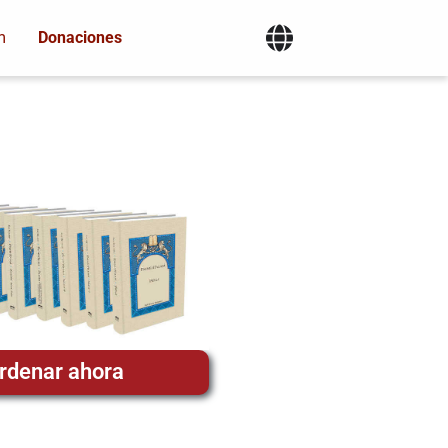
m
Donaciones
rdenar ahora