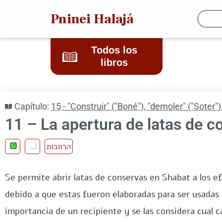
Pninei Halajá
Todos los
libros
Capítulo:
15 - "Construir" ("Boné"), "demoler" ("Soter")
11 – La apertura de latas de c
הרחבות
Se permite abrir latas de conservas en Shabat a los e
debido a que estas fueron elaboradas para ser usadas 
importancia de un recipiente y se las considera cual c