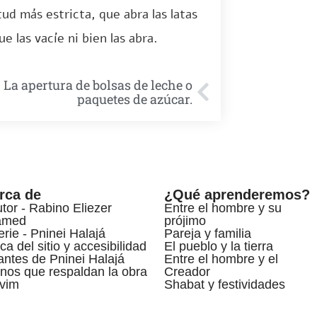
tud más estricta, que abra las latas
e las vacíe ni bien las abra.
– La apertura de bolsas de leche o
paquetes de azúcar.
rca de
¿Qué aprenderemos?
utor - Rabino Eliezer
Entre el hombre y su
amed
prójimo
erie - Pninei Halajá
Pareja y familia
ca del sitio y accesibilidad
El pueblo y la tierra
ntes de Pninei Halajá
Entre el hombre y el
nos que respaldan la obra
Creador
vim
Shabat y festividades