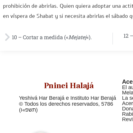
prohibición de abrirlas. Quien quiera adoptar una acti
en víspera de Shabat y si necesita abrirlas el sábado qu
12 
10 – Cortar a medida («
Mejatej
«).
Ace
Pninei Halajá
El a
Mel
Yeshivá Har Berajá e Instituto Har Berajá
La s
Acer
© Todos los derechos reservados, 5786
Dona
(תשפ»ו)
Rabi
Revi