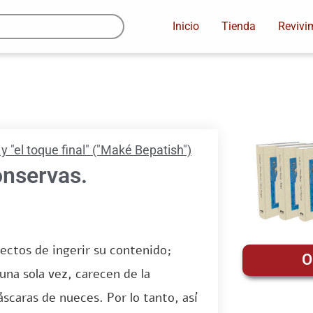
Inicio
Tienda
Revivi
 y "el toque final" ("Maké Bepatish")
onservas.
fectos de ingerir su contenido;
O
una sola vez, carecen de la
áscaras de nueces. Por lo tanto, así