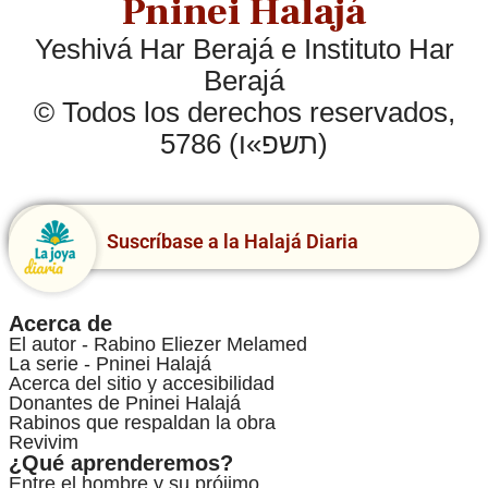
Pninei Halajá
Yeshivá Har Berajá e Instituto Har
Berajá
© Todos los derechos reservados,
5786 (תשפ»ו)
Suscríbase a la Halajá Diaria
Acerca de
El autor - Rabino Eliezer Melamed
La serie - Pninei Halajá
Acerca del sitio y accesibilidad
Donantes de Pninei Halajá
Rabinos que respaldan la obra
Revivim
¿Qué aprenderemos?
Entre el hombre y su prójimo