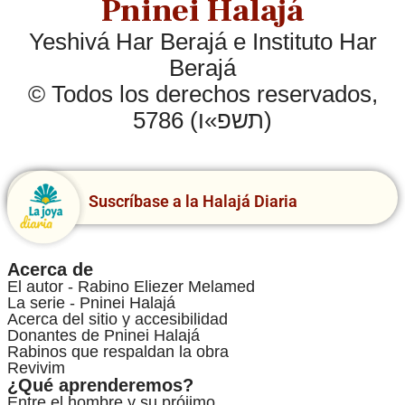
Pninei Halajá
Yeshivá Har Berajá e Instituto Har
Berajá
© Todos los derechos reservados,
5786 (תשפ»ו)
Suscríbase a la Halajá Diaria
Acerca de
El autor - Rabino Eliezer Melamed
La serie - Pninei Halajá
Acerca del sitio y accesibilidad
Donantes de Pninei Halajá
Rabinos que respaldan la obra
Revivim
¿Qué aprenderemos?
Entre el hombre y su prójimo