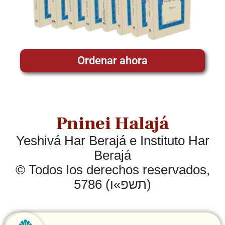
Ordenar ahora
Pninei Halajá
Yeshivá Har Berajá e Instituto Har
Berajá
© Todos los derechos reservados,
5786 (תשפ»ו)