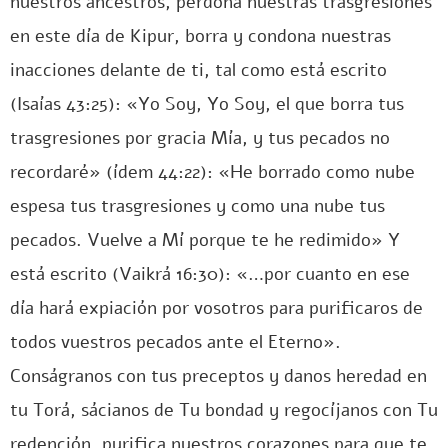
nuestros ancestros, perdona nuestras trasgresiones
en este día de Kipur, borra y condona nuestras
inacciones delante de ti, tal como está escrito
(Isaías 43:25): «Yo Soy, Yo Soy, el que borra tus
trasgresiones por gracia Mía, y tus pecados no
recordaré» (ídem 44:22): «He borrado como nube
espesa tus trasgresiones y como una nube tus
pecados. Vuelve a Mí porque te he redimido» Y
está escrito (Vaikrá 16:30): «…por cuanto en ese
día hará expiación por vosotros para purificaros de
todos vuestros pecados ante el Eterno».
Conságranos con tus preceptos y danos heredad en
tu Torá, sácianos de Tu bondad y regocíjanos con Tu
redención, purifica nuestros corazones para que te