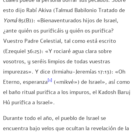
cuales puede la persona borrar sus pecados. Sobre
esto dijo Rabí Akiva (Talmud Babilonio Tratado de
Yomá
85(B)): «Bienaventurados hijos de Israel,
¿ante quién os purificáis y quién os purifica?
Vuestro Padre Celestial, tal como está escrito
(Ezequiel 36:25): «Y rociaré agua clara sobre
vosotros, y seréis limpios de todas vuestras
impurezas». Y dice (Irmiahu-Jeremías 17:13): «Oh
[1]
Eterno, esperanza
(«mikvé») de Israel», así como
el baño ritual purifica a los impuros, el Kadosh Baruj
Hú purifica a Israel».
Durante todo el año, el pueblo de Israel se
encuentra bajo velos que ocultan la revelación de la