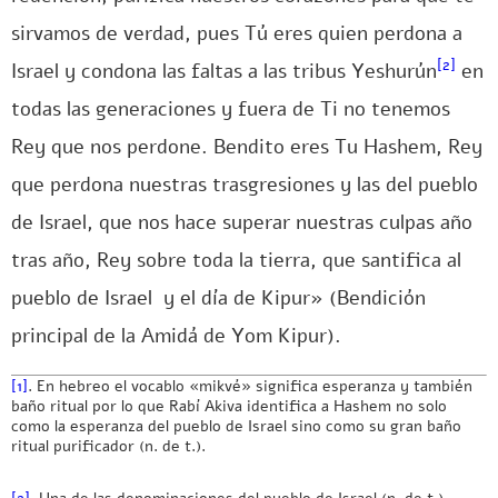
sirvamos de verdad, pues Tú eres quien perdona a
[2]
Israel y condona las faltas a las tribus Yeshurún
en
todas las generaciones y fuera de Ti no tenemos
Rey que nos perdone. Bendito eres Tu Hashem, Rey
que perdona nuestras trasgresiones y las del pueblo
de Israel, que nos hace superar nuestras culpas año
tras año, Rey sobre toda la tierra, que santifica al
pueblo de Israel y el día de Kipur» (Bendición
principal de la Amidá de Yom Kipur).
[1]
. En hebreo el vocablo «mikvé» significa esperanza y también
baño ritual por lo que Rabí Akiva identifica a Hashem no solo
como la esperanza del pueblo de Israel sino como su gran baño
ritual purificador (n. de t.).
[2]
. Una de las denominaciones del pueblo de Israel (n. de t.)