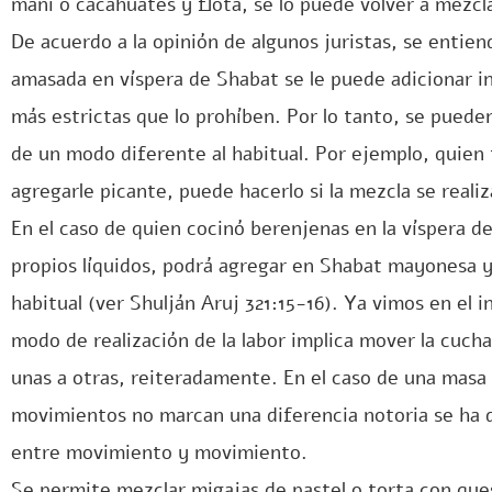
maní o cacahuates y flota, se lo puede volver a mezcl
De acuerdo a la opinión de algunos juristas, se entie
amasada en víspera de Shabat se le puede adicionar 
más estrictas que lo prohíben. Por lo tanto, se pued
de un modo diferente al habitual. Por ejemplo, quien
agregarle picante, puede hacerlo si la mezcla se reali
En el caso de quien cocinó berenjenas en la víspera de
propios líquidos, podrá agregar en Shabat mayonesa y
habitual (ver Shulján Aruj 321:15-16). Ya vimos en el i
modo de realización de la labor implica mover la cucha
unas a otras, reiteradamente. En el caso de una masa 
movimientos no marcan una diferencia notoria se ha de
entre movimiento y movimiento.
Se permite mezclar migajas de pastel o torta con que