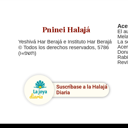
Ace
Pninei Halajá
El a
Mel
Yeshivá Har Berajá e Instituto Har Berajá
La s
Acer
© Todos los derechos reservados, 5786
Dona
(תשפ»ו)
Rabi
Revi
Suscríbase a la Halajá
Diaria