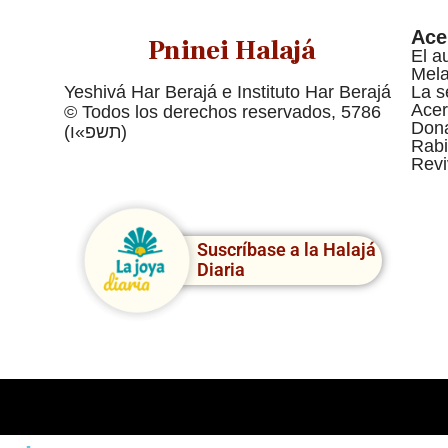
Ace
Pninei Halajá
El a
Mel
Yeshivá Har Berajá e Instituto Har Berajá
La s
Acer
© Todos los derechos reservados, 5786
Dona
(תשפ»ו)
Rabi
Revi
Suscríbase a la Halajá
Diaria