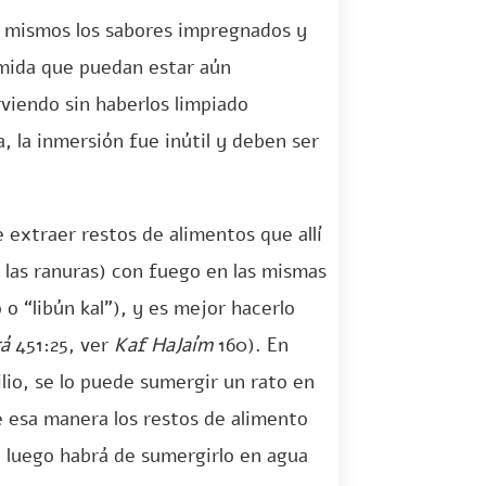
os mismos los sabores impregnados y
omida que puedan estar aún
rviendo sin haberlos limpiado
, la inmersión fue inútil y deben ser
 extraer restos de alimentos que allí
las ranuras) con fuego en las mismas
o “libún kal”), y es mejor hacerlo
á
451:25, ver
Kaf HaJaím
160). En
lio, se lo puede sumergir un rato en
e esa manera los restos de alimento
y luego habrá de sumergirlo en agua