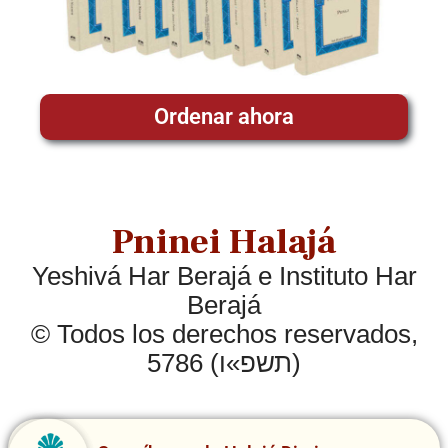
Ordenar ahora
Pninei Halajá
Yeshivá Har Berajá e Instituto Har
Berajá
© Todos los derechos reservados,
5786 (תשפ»ו)