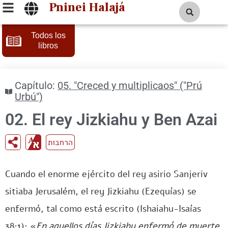
Pninei Halajá
Todos los
libros
Capítulo:
05. "Creced y multiplicaos" ("Prú
Urbú")
02. El rey Jizkiahu y Ben Azai
הרחבות
Cuando el enorme ejército del rey asirio Sanjeriv
sitiaba Jerusalém, el rey Jizkiahu (Ezequías) se
enfermó, tal como está escrito (Ishaiahu-Isaías
38:1): «
En aquellos días Jizkiahu enfermó de muerte.