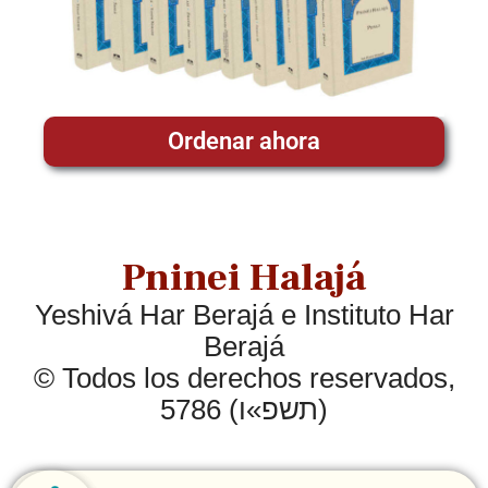
Ordenar ahora
Pninei Halajá
Yeshivá Har Berajá e Instituto Har
Berajá
© Todos los derechos reservados,
5786 (תשפ»ו)