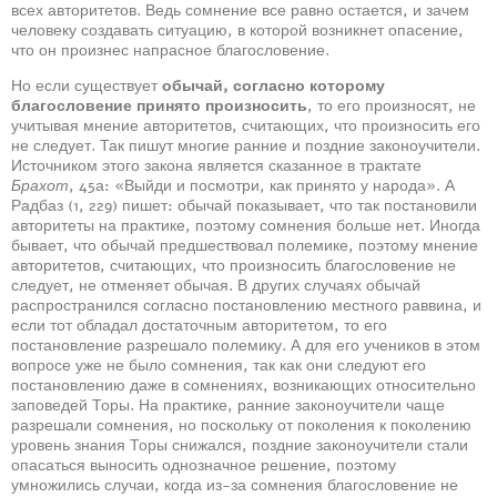
всех авторитетов. Ведь сомнение все равно остается, и зачем
человеку создавать ситуацию, в которой возникнет опасение,
что он произнес напрасное благословение.
Но если существует
обычай, согласно которому
благословение принято произносить
, то его произносят, не
учитывая мнение авторитетов, считающих, что произносить его
не следует. Так пишут многие ранние и поздние законоучители.
Источником этого закона является сказанное в трактате
Брахот
, 45а: «Выйди и посмотри, как принято у народа». А
Радбаз (1, 229) пишет: обычай показывает, что так постановили
авторитеты на практике, поэтому сомнения больше нет. Иногда
бывает, что обычай предшествовал полемике, поэтому мнение
авторитетов, считающих, что произносить благословение не
следует, не отменяет обычая. В других случаях обычай
распространился согласно постановлению местного раввина, и
если тот обладал достаточным авторитетом, то его
постановление разрешало полемику. А для его учеников в этом
вопросе уже не было сомнения, так как они следуют его
постановлению даже в сомнениях, возникающих относительно
заповедей Торы. На практике, ранние законоучители чаще
разрешали сомнения, но поскольку от поколения к поколению
уровень знания Торы снижался, поздние законоучители стали
опасаться выносить однозначное решение, поэтому
умножились случаи, когда из-за сомнения благословение не