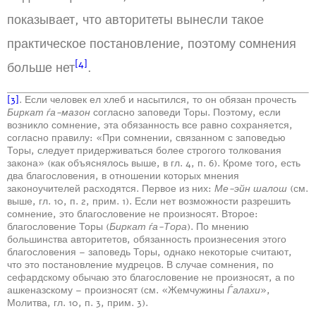
показывает, что авторитеты вынесли такое
практическое постановление, поэтому сомнения
[4]
больше нет
.
[3]
. Если человек ел хлеб и насытился, то он обязан прочесть
Биркат ѓа-мазон
согласно заповеди Торы. Поэтому, если
возникло сомнение, эта обязанность все равно сохраняется,
согласно правилу: «При сомнении, связанном с заповедью
Торы, следует придерживаться более строгого толкования
закона» (как объяснялось выше, в гл. 4, п. 6). Кроме того, есть
два благословения, в отношении которых мнения
законоучителей расходятся. Первое из них:
Ме-эйн шалош
(см.
выше, гл. 10, п. 2, прим. 1). Если нет возможности разрешить
сомнение, это благословение не произносят. Второе:
благословение Торы (
Биркат ѓа-Тора
). По мнению
большинства авторитетов, обязанность произнесения этого
благословения – заповедь Торы, однако некоторые считают,
что это постановление мудрецов. В случае сомнения, по
сефардскому обычаю это благословение не произносят, а по
ашкеназскому – произносят (см. «Жемчужины
Ѓалахи
»,
Молитва, гл. 10, п. 3, прим. 3).