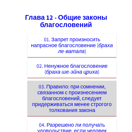
Глава 12 - Общие законы
благословений
01. Запрет произносить
напрасное благословение (
браха
ле-ватала
)
02. Ненужное благословение
(
браха ше-эйна цриха
)
03. Правило: при сомнении,
связанном с произнесением
благословений, следует
придерживаться менее строгого
толкования закона
04. Разрешено ли получать
удовольствие, если человек