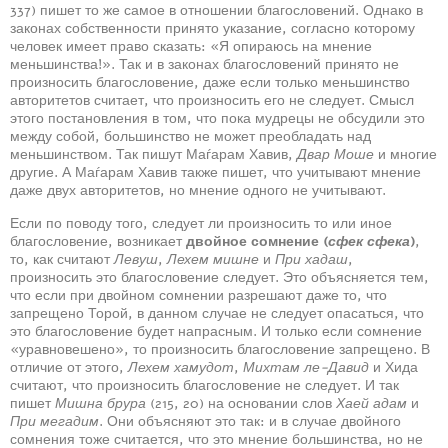
337) пишет то же самое в отношении благословений. Однако в
законах собственности принято указание, согласно которому
человек имеет право сказать: «Я опираюсь на мнение
меньшинства!». Так и в законах благословений принято не
произносить благословение, даже если только меньшинство
авторитетов считает, что произносить его не следует. Смысл
этого постановления в том, что пока мудрецы не обсудили это
между собой, большинство не может преобладать над
меньшинством. Так пишут Маѓарам Хавив,
Двар Моше
и многие
другие. А Маѓарам Хавив также пишет, что учитывают мнение
даже двух авторитетов, но мнение одного не учитывают.
Если по поводу того, следует ли произносить то или иное
благословение, возникает
двойное сомнение (
сфек сфека
)
,
то, как считают
Левуш
,
Лехем мишне
и
При хадаш
,
произносить это благословение следует. Это объясняется тем,
что если при двойном сомнении разрешают даже то, что
запрещено Торой, в данном случае не следует опасаться, что
это благословение будет напрасным. И только если сомнение
«уравновешено», то произносить благословение запрещено. В
отличие от этого,
Лехем хамудот
,
Михтам ле-Давид
и Хида
считают, что произносить благословение не следует. И так
пишет
Мишна брура
(215, 20) на основании слов
Хаей адам
и
При мегадим
. Они объясняют это так: и в случае двойного
сомнения тоже считается, что это мнение большинства, но не