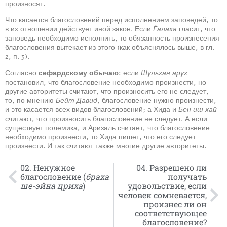
произносят.
Что касается благословений перед исполнением заповедей, то
в их отношении действует иной закон. Если
Ѓалаха
гласит, что
заповедь необходимо исполнить, то обязанность произнесения
благословения вытекает из этого (как объяснялось выше, в гл.
2, п. 3).
Согласно
сефардскому обычаю
: если
Шульхан арух
постановил, что благословение необходимо произнести, но
другие авторитеты считают, что произносить его не следует, –
то, по мнению
Бейт Давид
, благословение нужно произнести,
и это касается всех видов благословений; а Хида и
Бен иш хай
считают, что произносить благословение не следует. А если
существует полемика, и Аризаль считает, что благословение
необходимо произнести, то Хида пишет, что его следует
произнести. И так считают также многие другие авторитеты.
02. Ненужное
04. Разрешено ли
благословение (
браха
получать
ше-эйна цриха
)
удовольствие, если
человек сомневается,
произнес ли он
соответствующее
благословение?