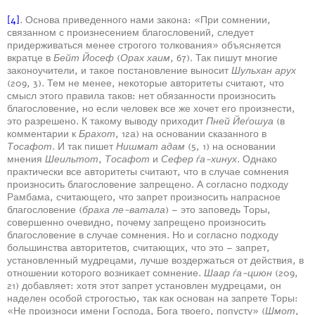
[4]
. Основа приведенного нами закона: «При сомнении,
связанном с произнесением благословений, следует
придерживаться менее строгого толкования» объясняется
вкратце в
Бейт Йосеф
(
Орах хаим
, 67). Так пишут многие
законоучители, и такое постановление выносит
Шульхан арух
(209, 3). Тем не менее, некоторые авторитеты считают, что
смысл этого правила таков: нет обязанности произносить
благословение, но если человек все же хочет его произнести,
это разрешено. К такому выводу приходит
Пней Йеѓошуа
(в
комментарии к
Брахот
, 12а) на основании сказанного в
Тосафот
. И так пишет
Нишмат адам
(5, 1) на основании
мнения
Шеильтот
,
Тосафот
и
Сефер ѓа-хинух
. Однако
практически все авторитеты считают, что в случае сомнения
произносить благословение запрещено. А согласно подходу
Рамбама, считающего, что запрет произносить напрасное
благословение (
браха ле-ватала
) – это заповедь Торы,
совершенно очевидно, почему запрещено произносить
благословение в случае сомнения. Но и согласно подходу
большинства авторитетов, считающих, что это – запрет,
установленный мудрецами, лучше воздержаться от действия, в
отношении которого возникает сомнение.
Шаар ѓа-циюн
(209,
21) добавляет: хотя этот запрет установлен мудрецами, он
наделен особой строгостью, так как основан на запрете Торы:
«Не произноси имени Господа, Бога твоего, попусту» (
Шмот
,