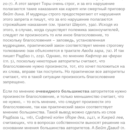
20:7). А этот запрет Торы очень строг, и за его нарушение
полагаются такие наказания как
карет
или смертный приговор
бейт дина
. И мудрецы строго предостерегают от нарушения
этого запрета и пишут, что за его нарушение полагаются
строжайшие наказания (см. трактат
Швуот
, 39а). Исходя из
этого, в случае, когда существует полемика законоучителей,
следует ли произносить то или иное благословение, то
поскольку благословения – заповедь, установленная
мудрецами, практический закон соответствует менее строгому
толкованию (как объясняется в трактате
Авода зара
, 7а). И так
пишет Радбаз (1, 229). Однако, по мнению
Кафтор ва-ферах
(гл. 5), поскольку некоторые авторитеты считают, что
благословение нужно произнести, тот, кто хочет положиться на
их слова, вправе так поступить. Но практически все авторитеты
считают, что в такой ситуации произносить благословение
запрещено.
Если по мнению
очевидного большинства
авторитетов нужно
произнести благословение, и только меньшинство считает, что
не нужно, – то есть мнение, что следует произнести это
благословение, так как практический закон соответствует
мнению большинства. Такой вывод можно сделать из слов
Радбаза (4, 116),
Сифтей коѓен
(
Йоре деа
, 242), и
Хикрей лев
,
считающих, что в вопросах собственности выносят решение на
основании мнения большинства авторитетов. А
Бейт Давид
(п.