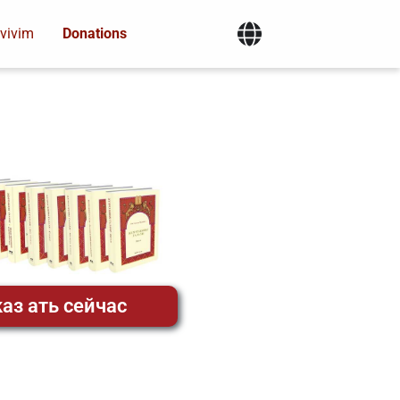
vivim
Donations
аз ать сейчас