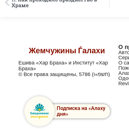
Храме
О п
Жемчужины Ѓалахи
Авт
Сер
Ешива «Хар Браха» и Институт «Хар
О са
Пож
Браха»
Ала
© Все права защищены, 5786 (תשפ»ו)
Одо
Revi
Подписка на «Алаху
дня»