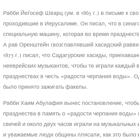
Рабби Йеѓосеф Шварц (ум. в 1865 г.) в письме к с
проходившие в Иерусалиме. Он писал, что в синаг
специальную машину, которая во время празднест
А рав Оренштейн (возглавлявший хасидский равви
1873 г.) писал, что Садагурские хасиды, приехавш
нееврейских музыкантов, чтобы те играли каждый 
празднествах в честь «радости черпания воды». О
было принято зажигать факелы.
Рабби Хаим Абулафия вынес постановление, чтобы
празднества в память о «радости черпания воды» 
свечей и около двух часов играли на музыкальных
и уважаемые люди общины плясали, как это было 