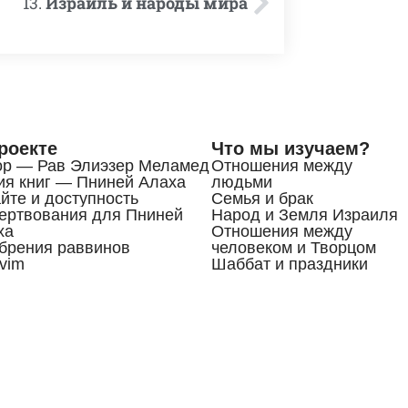
13.
Израиль и народы мира
роекте
Что мы изучаем?
ор — Рав Элиэзер Меламед
Отношения между
ия книг — Пниней Алаха
людьми
йте и доступность
Семья и брак
ертвования для Пниней
Народ и Земля Израиля
ха
Отношения между
брения раввинов
человеком и Творцом
vim
Шаббат и праздники