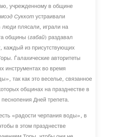
чаю, учрежденному в общине
-моэд Суккот
устраивали
в люди плясали, играли на
та общины (
габай
) раздавал
у, каждый из присутствующих
Торы. Ѓалахические авторитеты
х инструментах во время
», так как это веселье, связанное
которых общинах на празднестве в
 песнопения Дней трепета.
честь «радости черпания воды», в
чтобы в этом празднестве
зучением Торы, чтобы они не