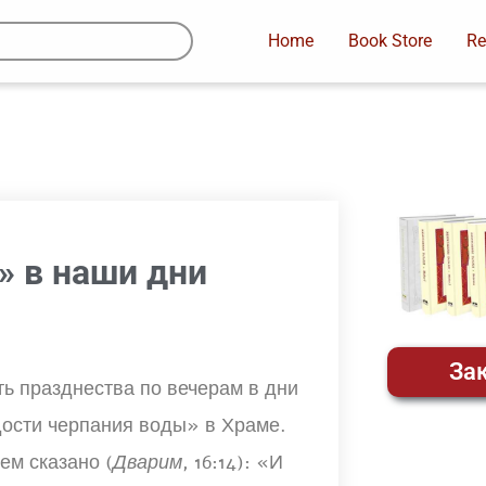
Home
Book Store
Re
» в наши дни
Зак
ь празднества по вечерам в дни
дости черпания воды» в Храме.
ем сказано (
Дварим
, 16:14): «И