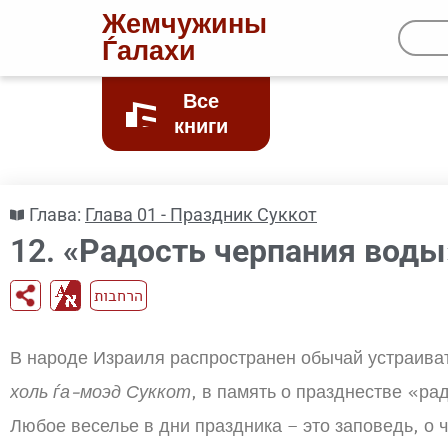
Жемчужины
Ѓалахи
Все
книги
Глава:
Глава 01 - Праздник Суккот
12.
«Радость черпания воды
הרחבות
В народе Израиля распространен обычай устраиват
холь ѓа-моэд Суккот
, в память о празднестве «ра
Любое веселье в дни праздника – это заповедь, о ч