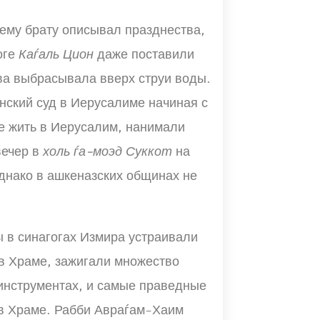
воему брату описывал празднества,
оге
Каѓаль Цион
даже поставили
ва выбрасывала вверх струи воды.
нский суд в Иерусалиме начиная с
ие жить в Иерусалим, нанимали
вечер в
холь ѓа-моэд Суккот
на
днако в ашкеназских общинах не
 в синагогах Измира устраивали
в Храме, зажигали множество
 инструментах, и самые праведные
в Храме. Рабби Авраѓам-Хаим