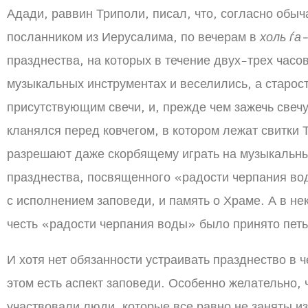
Адади, раввин Триполи, писал, что, согласно обы
посланником из Иерусалима, по вечерам в
холь ѓа
празднества, на которых в течение двух-трех часо
музыкальных инструментах и веселились, а старос
присутствующим свечи, и, прежде чем зажечь свеч
кланялся перед ковчегом, в котором лежат свитки 
разрешают даже скорбящему играть на музыкальны
празднества, посвященного «радости черпания воды
с исполнением заповеди, и память о Храме. А в не
честь «радости черпания воды» было принято петь
И хотя нет обязанности устраивать празднество в 
этом есть аспект заповеди. Особенно желательно, 
участвовали люди, которые все равно не заняты и