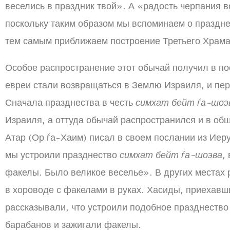
веселись в праздник твой». А «радость черпания 
поскольку таким образом мы вспоминаем о праздн
тем самым приближаем построение Третьего Храма
Особое распространение этот обычай получил в пос
евреи стали возвращаться в Землю Израиля, и пер
Сначала празднества в честь
симхат бейт ѓа-шоэ
Израиля, а оттуда обычай распространился и в об
Атар (Ор ѓа-Хаим) писал в своем послании из Иеру
мы устроили празднество
симхат бейт ѓа-шоэва
,
факелы. Было великое веселье». В других местах 
в хороводе с факелами в руках. Хасиды, приехав
рассказывали, что устроили подобное празднество 
барабанов и зажигали факелы.