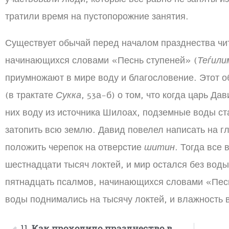
тратили время на пустопорожние занятия.
Существует обычай перед началом празднества чи
начинающихся словами «Песнь ступеней» (
Теѓили
приумножают в мире воду и благословение. Этот о
(в трактате
Сукка
, 53а-б) о том, что когда царь Да
них воду из источника Шилоах, подземные воды ст
затопить всю землю. Давид повелел написать на г
положить черепок на отверстие
шитин
. Тогда все
шестнадцати тысяч локтей, и мир остался без воды
пятнадцать псалмов, начинающихся словами «Песн
воды поднимались на тысячу локтей, и влажность 
11.
Как проходило празднество в