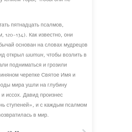
тать пятнадцать псалмов,
м
, 120-134). Как известно, они
бычай основан на словах мудрецов
вид открыл
шитин
, чтобы возлить в
али подниматься и грозили
линяном черепке Святое Имя и
 воды мира ушли на глубину
 и иссох. Давид произнес
ь ступеней», и с каждым псалмом
возвратилась в мир.