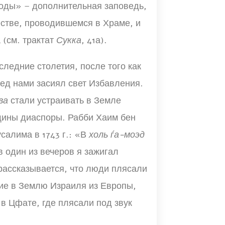
воды» – дополнительная заповедь,
естве, проводившемся в Храме, и
 (см. трактат
Сукка
, 41а).
ледние столетия, после того как
ед нами засиял свет Избавления.
ва
стали устраивать в Земле
щины диаспоры. Рабби Хаим бен
салима в 1743 г.: «В
холь ѓа-моэд
 в один из вечеров я зажигал
рассказывается, что люди плясали
шие в Землю Израиля из Европы,
в Цфате, где плясали под звук