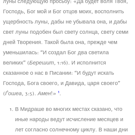
луны следующую просьбу: «Да будет воля Твоя,
Господь, Бог мой и Бог отцов моих, восполнить
ущербность луны, дабы не убывала она, и дабы
свет луны подобен был свету солнца, свету семи
дней Творения. Такой была она, прежде чем
уменьшилась: “И создал Бог два светила
великих” (
Берешит
, 1:16). И исполнится
сказанное о нас в Писании: “И будут искать
Господа, Бога своего, и Давида, царя своего”
1
(
Ѓошеа
, 3:5).
Амен
!»
.
В Мидраше во многих местах сказано, что
иные народы ведут исчисление месяцев и
лет согласно солнечному циклу. В наши дни