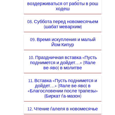
воздерживаться от работы в рош
ходеш
08. Суббота перед новомесячьем
(шабат мевархим)
09. Время искупления и малый
Йом Кипур
10. Праздничная вставка «Пусть
поднимется и дойдет…» (Яале
ве-яво) в молитве
11. Вставка «Пусть поднимется и
дойдет…» (Яале ве-яво) в
«Благословении после трапезы»
(Биркат ѓа-мазон)
12. Чтение ѓалеля в новомесячье