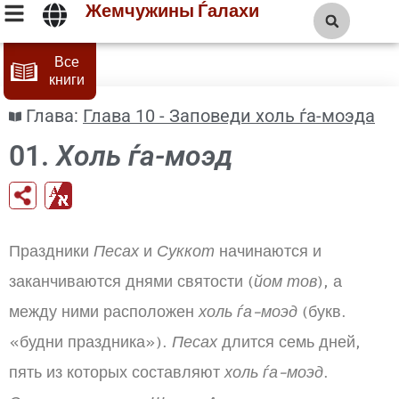
Жемчужины Ѓалахи
Все
книги
Глава:
Глава 10 - Заповеди холь ѓа-моэда
01.
Холь ѓа-моэд
Праздники
Песах
и
Суккот
начинаются и
заканчиваются днями святости (
йом тов
), а
между ними расположен
холь ѓа-моэд
(букв.
«будни праздника»).
Песах
длится семь дней,
пять из которых составляют
холь ѓа-моэд
.