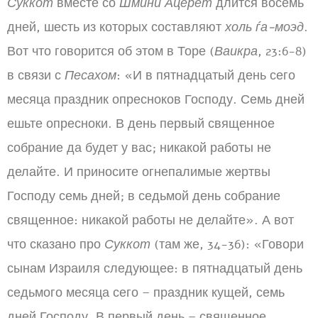
Суккот
вместе со
Шмини Ацерет
длится восемь
дней, шесть из которых составляют
холь ѓа-моэд
.
Вот что говорится об этом в Торе (
Ваикра
, 23:6-8)
в связи с
Песахом
: «И в пятнадцатый день сего
месяца праздник опресноков Господу. Семь дней
ешьте опресноки. В день первый священное
собрание да будет у вас; никакой работы не
делайте. И приносите огнепалимые жертвы
Господу семь дней; в седьмой день собрание
священное: никакой работы не делайте». А вот
что сказано про
Суккот
(там же, 34-36): «Говори
сынам Израиля следующее: в пятнадцатый день
седьмого месяца сего – праздник кущей, семь
дней Господу. В первый день – священное