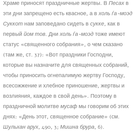
Храме приносят праздничные жертвы. В
Песах
в
эти дни запрещено есть квасное, а в
холь ѓа-моэд
Суккот
нам заповедано сидеть в
сукке
, как в
первый
йом тов
. Дни
холь ѓа-моэд
тоже имеют
статус «священного собрания», о чем сказано
(там же, ст. 37): «Вот праздники Господни,
которые вы назначите для священных собраний,
чтобы приносить огнепалимую жертву Господу,
всесожжение и хлебное приношение, жертвы и
возлияния, каждое в свой день». Поэтому в
праздничной молитве
мусаф
мы говорим об этих
днях: «День этот, священное собрание» (см.
Шульхан арух
, 490, 3;
Мишна брура
, 6).