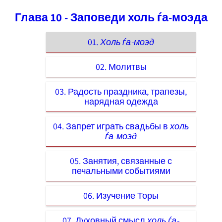
Глава 10 - Заповеди холь ѓа-моэда
01.
Холь ѓа-моэд
02. Молитвы
03. Радость праздника, трапезы,
нарядная одежда
04. Запрет играть свадьбы в
холь
ѓа-моэд
05. Занятия, связанные с
печальными событиями
06. Изучение Торы
07. Духовный смысл
холь ѓа-