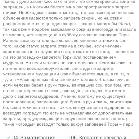
ткань.
Турей заѓав
(320, 12) считает, что отжим красного вина не
запрещен, а на отжим белого вина распространяется запрет
стирки. Необходимо также отметить, что все вышеприведенные
объяснения касаются только запрета стирки, но на отжим
распространяется еще один запрет – запрет молотьбы (
даш
),
так как отжим подобен выжиманию сока из винограда или масла
из маслин, что запрещено в субботу согласно заповеди Торы.
Ранние законоучители разошлись во мнениях относительно
того, каков статус запрета отжима в случае, если человек
заинтересован в получении сока, отжатого из ткани, – является
ли это заповедью-запретом Торы или постановлением
мудрецов. Но если человек не заинтересован в самом соке, то,
по мнению всех законоучителей, речь идет о запрете,
установленном мудрецами (как объясняется выше, в гл. 11, п.
17, и в «Расширенных объяснениях» там же). В таком случае,
если человек берет в руки ткань, впитавшую сок, при том, что
он не заинтересован в соке, очевидно, что здесь мы имеем
дело с запретом мудрецов. Именно поэтому не существует
постановления, запрещающего брать в руки ткань, впитавшую
большое количество сока, так как вокруг запрета мудрецов не
возводят «ограду» (то есть не устанавливают дополнительные
запреты, предупреждающие нарушение основного запрета;
такие «ограды» возводят только вокруг заповедей Торы – пер.).
04. Замачивание
06. Кожаные одежда и