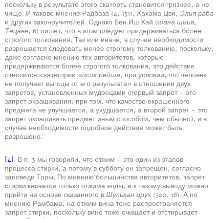
поскольку в результате этого скатерть становится грязнее, а не
чище. И таково мнение Радбаза (4, 131), Хахама Цви,
Элия раба
и других законоучителей. Однако Бен Иш Хай (
шана шния
,
Тецаве
, 6) пишет, что в этом следует придерживаться более
строгого толкования. Так или иначе, в случае необходимости
разрешается следовать менее строгому толкованию, поскольку,
даже согласно мнению тех авторитетов, которые
придерживаются более строгого толкования, это действие
относится к категории «
псик рейша
, при условии, что человек
не получает выгоды от его результата» в отношении двух
запретов, установленных мудрецами (первый запрет – это
запрет окрашивания, при том, что качество окрашенного
предмета не улучшается, а ухудшается, а второй запрет – это
запрет окрашивать предмет иным способом, чем обычно), и в
случае необходимости подобное действие может быть
разрешено.
[4]
. В п. 3 мы говорили, что отжим – это один из этапов
процесса стирки, а потому в субботу он запрещен, согласно
заповеди Торы. По мнению большинства авторитетов, запрет
стирки касается только отжима воды, и к такому выводу можно
прийти на основе сказанного в
Шульхан арух
(320, 18). А по
мнению Рамбама, на отжим вина тоже распространяется
запрет стирки, поскольку вино тоже очищает и отстирывает