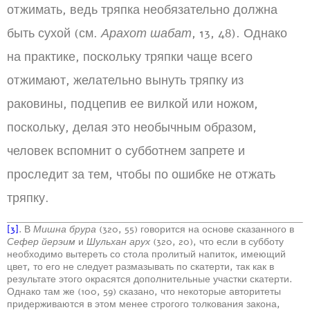
отжимать, ведь тряпка необязательно должна
быть сухой (см.
Арахот шабат
, 13, 48). Однако
на практике, поскольку тряпки чаще всего
отжимают, желательно вынуть тряпку из
раковины, подцепив ее вилкой или ножом,
поскольку, делая это необычным образом,
человек вспомнит о субботнем запрете и
проследит за тем, чтобы по ошибке не отжать
тряпку.
[3]
. В
Мишна брура
(320, 55) говорится на основе сказанного в
Сефер йерэим
и
Шульхан арух
(320, 20), что если в субботу
необходимо вытереть со стола пролитый напиток, имеющий
цвет, то его не следует размазывать по скатерти, так как в
результате этого окрасятся дополнительные участки скатерти.
Однако там же (100, 59) сказано, что некоторые авторитеты
придерживаются в этом менее строгого толкования закона,