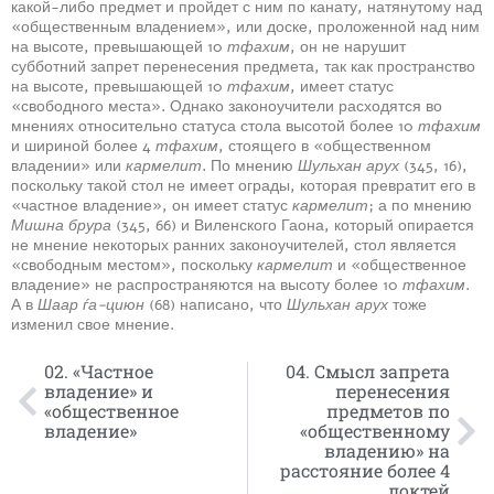
какой-либо предмет и пройдет с ним по канату, натянутому над
«общественным владением», или доске, проложенной над ним
на высоте, превышающей 10
тфахим
, он не нарушит
субботний запрет перенесения предмета, так как пространство
на высоте, превышающей 10
тфахим
, имеет статус
«свободного места». Однако законоучители расходятся во
мнениях относительно статуса стола высотой более 10
тфахим
и шириной более 4
тфахим
, стоящего в «общественном
владении» или
кармелит
. По мнению
Шульхан арух
(345, 16),
поскольку такой стол не имеет ограды, которая превратит его в
«частное владение», он имеет статус
кармелит
; а по мнению
Мишна брура
(345, 66) и Виленского Гаона, который опирается
не мнение некоторых ранних законоучителей, стол является
«свободным местом», поскольку
кармелит
и «общественное
владение» не распространяются на высоту более 10
тфахим
.
А в
Шаар ѓа-циюн
(68) написано, что
Шульхан арух
тоже
изменил свое мнение.
02. «Частное
04. Смысл запрета
владение» и
перенесения
«общественное
предметов по
владение»
«общественному
владению» на
расстояние более 4
локтей