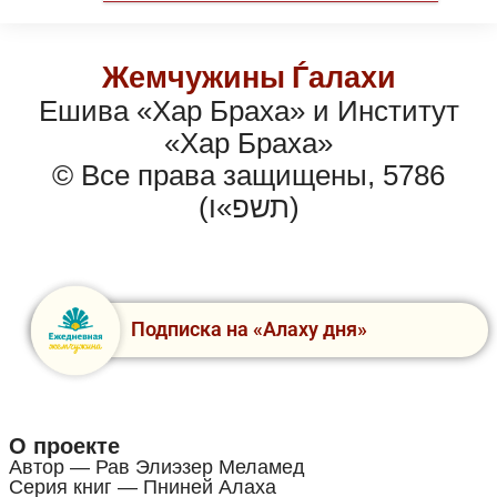
Жемчужины Ѓалахи
Ешива «Хар Браха» и Институт
«Хар Браха»
© Все права защищены, 5786
(תשפ»ו)
Подписка на «Алаху дня»
О проекте
Автор — Рав Элиэзер Меламед
Серия книг — Пниней Алаха