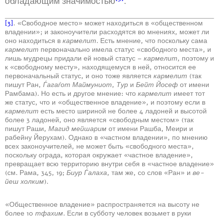
обладающим значимостью
.
[3]
. «Свободное место» может находиться в «общественном
владении»; и законоучители расходятся во мнениях, может ли
оно находиться в
кармелит
. Есть мнение, что поскольку сама
кармелит
первоначально имела статус «свободного места», и
лишь мудрецы придали ей новый статус –
кармелит
, поэтому и
к «свободному месту», находящемуся в ней, относится ее
первоначальный статус, и оно тоже является
кармелит
(так
пишут Ран,
Ѓагаѓот Маймуниот
,
Тур
и
Бейт Йосеф
от имени
Рамбама). Но есть и другое мнение: что
кармелит
имеет тот
же статус, что и «общественное владение», и поэтому если в
кармелит
есть место шириной не более 4 ладоней и высотой
более 3 ладоней, оно является «свободным местом» (так
пишут Раши,
Магид мейшарим
от имени Рашба, Меири и
рабейну Йерухам). Однако в «частном владении», по мнению
всех законоучителей, не может быть «свободного места»,
поскольку ограда, которая окружает «частное владение»,
превращает всю территорию внутри себя в «частное владение»
(см. Рама, 345, 19;
Биур Ѓалаха
, там же, со слов «Ран» и
ве-
йеш холким
).
«Общественное владение» распространяется на высоту не
более 10
тфахим
. Если в субботу человек возьмет в руки