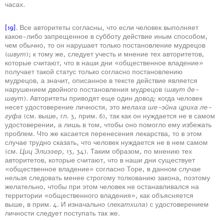
часах.
[19]
. Все авторитеты согласны, что если человек выполняет
какое-либо запрещенное в субботу действие иным способом,
чем обычно, то он нарушает только постановление мудрецов
(
швут
); к тому же, следует учесть и мнение тех авторитетов,
которые считают, что в наши дни «общественное владение»
получает такой статус только согласно постановлению
мудрецов, а значит, описанное в тексте действие является
нарушением двойного постановления мудрецов (
швут де-
швут
). Авторитеты приводят еще один довод: когда человек
несет удостоверение личности, это
мелаха ше-эйна цриха ле-
гуфа
(см. выше, гл. 3, прим. 6), так как он нуждается не в самом
удостоверении, а лишь в том, чтобы оно помогло ему избежать
проблем. Что же касается перенесения лекарства, то в этом
случае трудно сказать, что человек нуждается не в нем самом
(см.
Циц Элиэзер
, 13, 34). Таким образом, по мнению тех
авторитетов, которые считают, что в наши дни существует
«общественное владение» согласно Торе, в данном случае
нельзя следовать менее строгому толкованию закона, поэтому
желательно, чтобы при этом человек не останавливался на
территории «общественного владения», как объясняется
выше, в прим. 4. И изначально (
лехатхила
) с удостоверением
личности следует поступать так же.