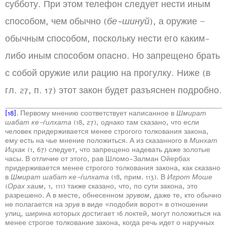
субботу. При этом телефон следует нести иным
способом, чем обычно (
бе-шинуй
), а оружие –
обычным способом, поскольку нести его каким-
либо иным способом опасно. Но запрещено брать
с собой оружие или рацию на прогулку. Ниже (в
гл. 27, п. 17) этот закон будет разъяснен подробно.
[18]
. Первому мнению соответствует написанное в
Шмират
шабат ке-ѓилхата
(18, 27), однако там сказано, что если
человек придерживается менее строгого толкования закона,
ему есть на чье мнение положиться. А из сказанного в
Минхат
Ицхак
(1, 67) следует, что запрещено надевать даже золотые
часы. В отличие от этого, рав Шломо-Залман Ойербах
придерживается менее строгого толкования закона, как сказано
в
Шмират шабат ке-ѓилхата
(18, прим. 113). В
Игрот Моше
(
Орах хаим
, 1, 111) также сказано, что, по сути закона, это
разрешено. А в месте, обнесенном
эрувом
, даже те, кто обычно
не полагается на
эрув
в виде «подобия ворот» в отношении
улиц, ширина которых достигает 16 локтей, могут положиться на
менее строгое толкование закона, когда речь идет о наручных