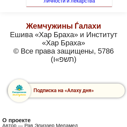
личности и лекарства
Жемчужины Ѓалахи
Ешива «Хар Браха» и Институт
«Хар Браха»
© Все права защищены, 5786
(תשפ»ו)
Подписка на «Алаху дня»
О проекте
Автор — Рав Элиэзер Меламед