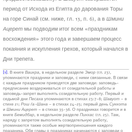
период от Исхода из Египта до дарования Торы
на горе Синай (см. ниже, гл. 13, п. 6), а в
Шмини
Ацерет
мы подводим итог всем «праздникам
восхождения» этого года и завершаем процесс
покаяния и искупления грехов, который начался в
Дни трепета.
[1]
. В книге
Ваикра
, в недельном разделе
Эмор
(гл. 23),
упоминаются праздники и заповеди, с ними связанные. В связи
с каждым праздником приводятся две заповеди: заповедь-
предписание воздерживаться от созидательной работы и
заповедь-запрет выполнять созидательную работу. Первый и
седьмой дни
Песаха
упоминаются в стихах 23:7-8;
Шавуот
– в
стихе 21;
Рош ѓа-Шана
– в стихах 24-25; первый день
Суккота
и
Шмини Ацерет
– в стихах 35-36. О праздниках говорится и в
книге
Бемидбар
, в недельном разделе
Пинхас
(гл. 25). Там,
наряду с запретом выполнять созидательную работу,
упоминаются также особые жертвоприношения каждого
праздника. Обе главы о праздниках начинаются с заповеди о