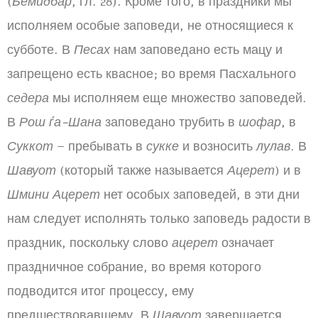
(
Бемидбар
, гл. 28). Кроме того, в праздники мы
исполняем особые заповеди, не относящиеся к
субботе. В
Песах
нам заповедано есть мацу и
запрещено есть квасное; во время Пасхального
седера
мы исполняем еще множество заповедей.
В
Рош ѓа-Шана
заповедано трубить в
шофар
, в
Суккот
– пребывать в
сукке
и возносить
лулав
. В
Шавуот
(который также называется
Ацерет
) и в
Шмини Ацерет
нет особых заповедей, в эти дни
нам следует исполнять только заповедь радости в
праздник, поскольку слово
ацерет
означает
праздничное собрание, во время которого
подводится итог процессу, ему
предшествовавшему. В
Шавуот
завершается