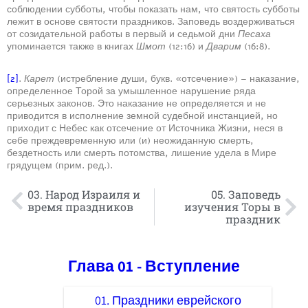
соблюдении субботы, чтобы показать нам, что святость субботы
лежит в основе святости праздников. Заповедь воздерживаться
от созидательной работы в первый и седьмой дни
Песаха
упоминается также в книгах
Шмот
(12:16) и
Дварим
(16:8).
[2]
.
Карет
(истребление души, букв. «отсечение») – наказание,
определенное Торой за умышленное нарушение ряда
серьезных законов. Это наказание не определяется и не
приводится в исполнение земной судебной инстанцией, но
приходит с Небес как отсечение от Источника Жизни, неся в
себе преждевременную или (и) неожиданную смерть,
бездетность или смерть потомства, лишение удела в Мире
грядущем (прим. ред.).
03. Народ Израиля и
05. Заповедь
время праздников
изучения Торы в
праздник
Глава 01 - Вступление
01. Праздники еврейского