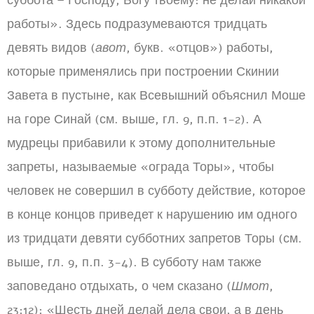
суббота – Господу, Богу твоему: не делай никакой
работы». Здесь подразумеваются тридцать
девять видов (
авот
, букв. «отцов») работы,
которые применялись при построении Скинии
Завета в пустыне, как Всевышний объяснил Моше
на горе Синай (см. выше, гл. 9, п.п. 1-2). А
мудрецы прибавили к этому дополнительные
запреты, называемые «ограда Торы», чтобы
человек не совершил в субботу действие, которое
в конце концов приведет к нарушению им одного
из тридцати девяти субботних запретов Торы (см.
выше, гл. 9, п.п. 3-4). В субботу нам также
заповедано отдыхать, о чем сказано (
Шмот
,
23:12): «Шесть дней делай дела свои, а в день