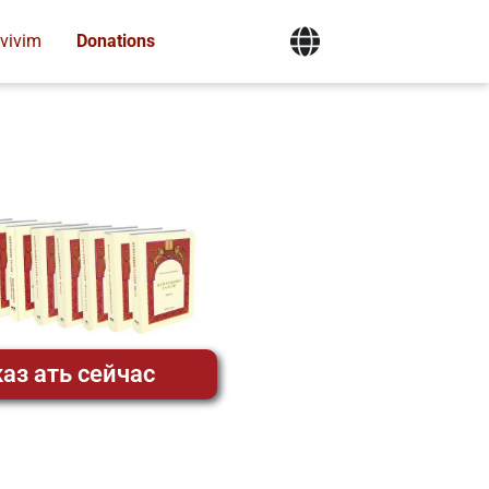
vivim
Donations
аз ать сейчас