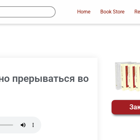
Home
Book Store
Re
ено прерываться во
Зак