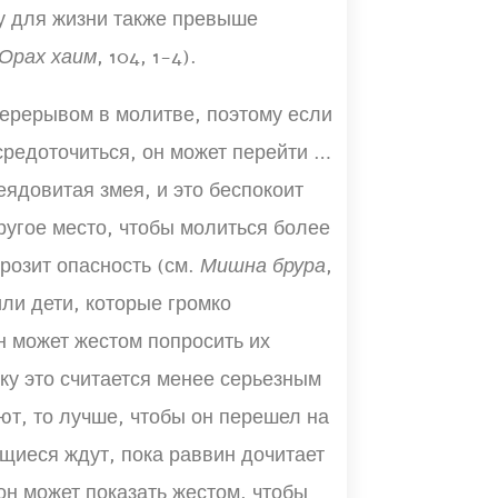
зу для жизни также превыше
Орах хаим
, 104, 1-4).
перерывом в молитве, поэтому если
средоточиться, он может перейти на
еядовитая змея, и это беспокоит
другое место, чтобы молиться более
грозит опасность (см.
Мишна брура
,
ли дети, которые громко
н может жестом попросить их
ьку это считается менее серьезным
ют, то лучше, чтобы он перешел на
щиеся ждут, пока раввин дочитает
 он может показать жестом, чтобы