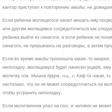
кантор приступил к повторению
амиды
, не дожидая
Если ребенок молящегося начал мешать ему поср
или другим молящимся сосредоточиться как следуе
ребенка выйти из синагоги, а если ребенок не пони
синагоги, не прерываясь на разговоры, а затем пр
Если во время
амиды
произошла какая-то авария, 
неполадку, молящемуся будет нанесен ущерб, ему
молитву (см.
Мишна брура
, 104, 2;
Каф ѓа-хаим
, 6
настолько, что он не может сосредоточиться на мо
чтобы устранить неполадку.
Если молитвенник упал на пол, и человек не может