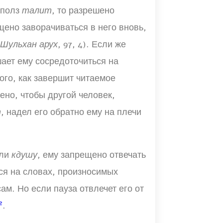
сполз
талит
, то разрешено
ено заворачиваться в него вновь,
Шульхан арух
, 97, 4). Если же
шает ему сосредоточиться на
ого, как завершит читаемое
шено, чтобы другой человек,
т
, надел его обратно ему на плечи
ли
кдушу
, ему запрещено отвечать
ься на словах, произносимых
сам. Но если пауза отвлечет его от
2
.