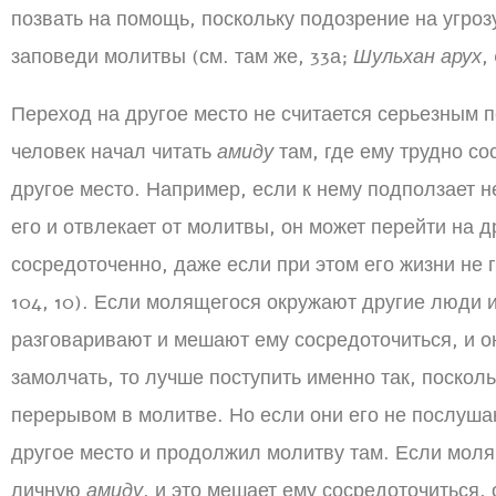
позвать на помощь, поскольку подозрение на угро
заповеди молитвы (см. там же, 33а;
Шульхан арух
,
Переход на другое место не считается серьезным 
человек начал читать
амиду
там, где ему трудно со
другое место. Например, если к нему подползает н
его и отвлекает от молитвы, он может перейти на 
сосредоточенно, даже если при этом его жизни не 
104, 10). Если молящегося окружают другие люди и
разговаривают и мешают ему сосредоточиться, и о
замолчать, то лучше поступить именно так, поскол
перерывом в молитве. Но если они его не послуша
другое место и продолжил молитву там. Если моля
личную
амиду
, и это мешает ему сосредоточиться,