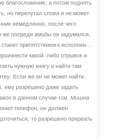
ое благословение, а потом поднять
ь, но перепутал слова и не может
нник немедленно, после чего
ли же посреди
амиды
он задумался,
 станет препятствием к исполнению
произнести какой-либо отрывок и
 взять нужную книгу и найти там
тву. Если же он не может найти
ов, ему разрешено даже задать
закон в данном случае (см.
Мишна
вонил телефон, он должен
доточиться, то разрешено прервать