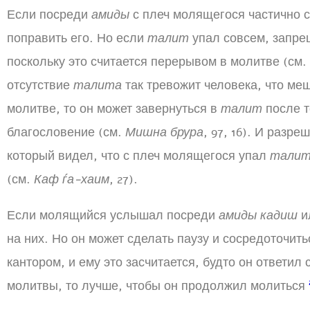
Если посреди
амиды
с плеч молящегося частично 
поправить его. Но если
талит
упал совсем, запрещ
поскольку это считается перерывом в молитве (см.
отсутствие
талита
так тревожит человека, что ме
молитве, то он может завернуться в
талит
после т
благословение (см.
Мишна брура
, 97, 16). И разре
который видел, что с плеч молящегося упал
тали
(см.
Каф ѓа-хаим
, 27).
Если молящийся услышал посреди
амиды кадиш
и
на них. Но он может сделать паузу и сосредоточит
кантором, и ему это засчитается, будто он ответил 
молитвы, то лучше, чтобы он продолжил молиться