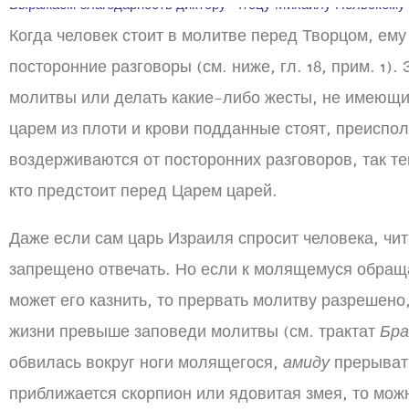
Выражаем благодарность диктору-чтецу Михаилу Польскому
Когда человек стоит в молитве перед Творцом, ем
посторонние разговоры (см. ниже, гл. 18, прим. 1)
молитвы или делать какие-либо жесты, не имеющи
царем из плоти и крови подданные стоят, преиспол
воздерживаются от посторонних разговоров, так те
кто предстоит перед Царем царей.
Даже если сам царь Израиля спросит человека, ч
запрещено отвечать. Но если к молящемуся обращ
может его казнить, то прервать молитву разрешено
жизни превыше заповеди молитвы (см. трактат
Бр
обвилась вокруг ноги молящегося,
амиду
прерывать
приближается скорпион или ядовитая змея, то мож