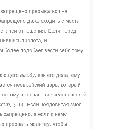
у запрещено прерываться на
. Запрещено даже сходить с места
е к ней отношения. Если перед
нившись трепета, и
м более подобает вести себя тому,
итающего
амиду
, как его дела, ему
ается нееврейский царь, который
, потому что спасение человеческой
ахот
, 30б). Если неядовитая змея
 запрещено, а если к нему
но прервать молитву, чтобы