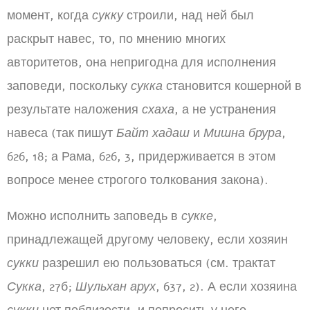
момент, когда
сукку
строили, над ней был
раскрыт навес, то, по мнению многих
авторитетов, она непригодна для исполнения
заповеди, поскольку
сукка
становится кошерной в
результате наложения
схаха
, а не устранения
навеса (так пишут
Байт хадаш
и
Мишна брура
,
626, 18; а Рама, 626, 3, придерживается в этом
вопросе менее строгого толкования закона).
Можно исполнить заповедь в
сукке
,
принадлежащей другому человеку, если хозяин
сукки
разрешил ею пользоваться (см. трактат
Сукка
, 27б;
Шульхан арух
, 637, 2). А если хозяина