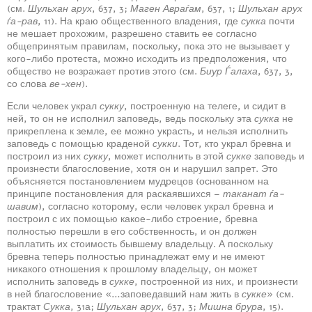
(см.
Шульхан арух
, 637, 3;
Маген Авраѓам
, 637, 1;
Шульхан арух
ѓа-рав
, 11). На краю общественного владения, где
сукка
почти
не мешает прохожим, разрешено ставить ее согласно
общепринятым правилам, поскольку, пока это не вызывает у
кого-либо протеста, можно исходить из предположения, что
общество не возражает против этого (см.
Биур Ѓалаха
, 637, 3,
со слова
ве-хен
).
Если человек украл
сукку
, построенную на телеге, и сидит в
ней, то он не исполнил заповедь, ведь поскольку эта
сукка
не
прикреплена к земле, ее можно украсть, и нельзя исполнить
заповедь с помощью краденой
сукки
. Тот, кто украл бревна и
построил из них
сукку
, может исполнить в этой
сукке
заповедь и
произнести благословение, хотя он и нарушил запрет. Это
объясняется постановлением мудрецов (основанном на
принципе постановления для раскаявшихся –
таканат ѓа-
шавим
), согласно которому, если человек украл бревна и
построил с их помощью какое-либо строение, бревна
полностью перешли в его собственность, и он должен
выплатить их стоимость бывшему владельцу. А поскольку
бревна теперь полностью принадлежат ему и не имеют
никакого отношения к прошлому владельцу, он может
исполнить заповедь в
сукке
, построенной из них, и произнести
в ней благословение «…заповедавший нам жить в
сукке
» (см.
трактат
Сукка
, 31а;
Шульхан арух
, 637, 3;
Мишна брура
, 15).