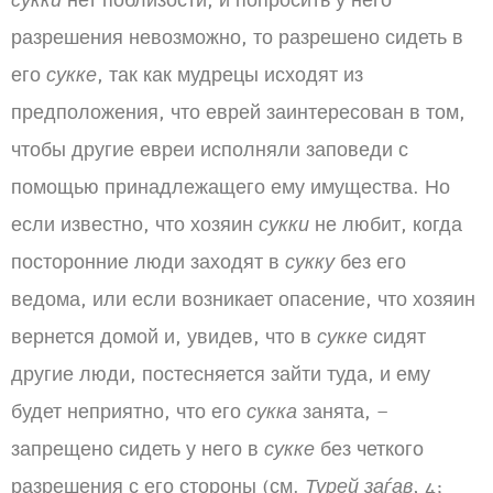
сукки
нет поблизости, и попросить у него
разрешения невозможно, то разрешено сидеть в
его
сукке
, так как мудрецы исходят из
предположения, что еврей заинтересован в том,
чтобы другие евреи исполняли заповеди с
помощью принадлежащего ему имущества. Но
если известно, что хозяин
сукки
не любит, когда
посторонние люди заходят в
сукку
без его
ведома, или если возникает опасение, что хозяин
вернется домой и, увидев, что в
сукке
сидят
другие люди, постесняется зайти туда, и ему
будет неприятно, что его
сукка
занята, –
запрещено сидеть у него в
сукке
без четкого
разрешения с его стороны (см.
Турей заѓав
, 4;