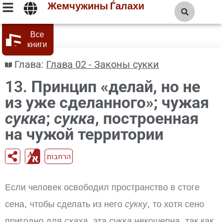
Жемчужины Ѓалахи
Все
книги
Глава:
Глава 02 - Законы сукки
13.
Принцип «делай, но не
из уже сделанного»; чужая
сукка
;
сукка
, построенная
на чужой территории
הרחבות
Если человек освободил пространство в стоге
сена, чтобы сделать из него
сукку
, то хотя сено
пригодно для
схаха
, эта
сукка
некошерна, так как