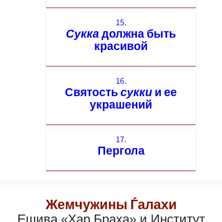
15.
Сукка
должна быть
красивой
16.
Святость
сукки
и ее
украшений
17.
Пергола
Жемчужины Ѓалахи
Ешива «Хар Браха» и Институт