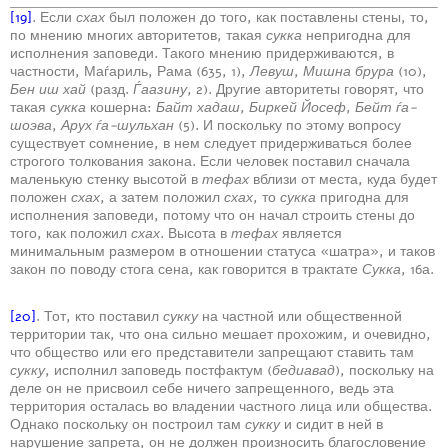
[19]
. Если
схах
был положен до того, как поставлены стены, то,
по мнению многих авторитетов, такая
сукка
непригодна для
исполнения заповеди. Такого мнению придерживаются, в
частности, Маѓариль, Рама (635, 1),
Левуш
,
Мишна брура
(10),
Бен иш хай
(разд.
Ѓаазину
, 2). Другие авторитеты говорят, что
такая
сукка
кошерна:
Байт хадаш
,
Биркей Йосеф
,
Бейт ѓа-
шоэва
,
Арух ѓа-шульхан
(5). И поскольку по этому вопросу
существует сомнение, в нем следует придерживаться более
строгого толкования закона. Если человек поставил сначала
маленькую стенку высотой в
тефах
вблизи от места, куда будет
положен
схах
, а затем положил
схах
, то
сукка
пригодна для
исполнения заповеди, потому что он начал строить стены до
того, как положил
схах
. Высота в
тефах
является
минимальным размером в отношении статуса «шатра», и таков
закон по поводу стога сена, как говорится в трактате
Сукка
, 16а.
[20]
. Тот, кто поставил
сукку
на частной или общественной
территории так, что она сильно мешает прохожим, и очевидно,
что общество или его представители запрещают ставить там
сукку
, исполнил заповедь постфактум (
бедиавад
), поскольку на
деле он не присвоил себе ничего запрещенного, ведь эта
территория осталась во владении частного лица или общества.
Однако поскольку он построил там
сукку
и сидит в ней в
нарушение запрета, он не должен произносить благословение