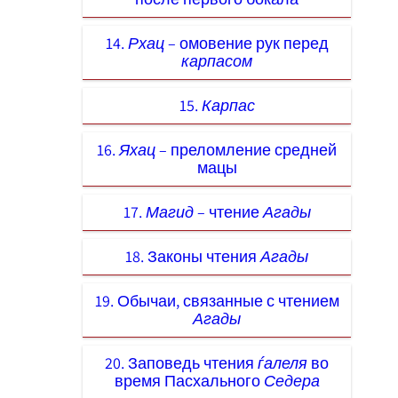
14.
Рхац
– омовение рук перед
карпасом
15.
Карпас
16.
Яхац
– преломление средней
мацы
17.
Магид
– чтение
Агады
18. Законы чтения
Агады
19. Обычаи, связанные с чтением
Агады
20. Заповедь чтения
ѓалеля
во
время Пасхального
Седера