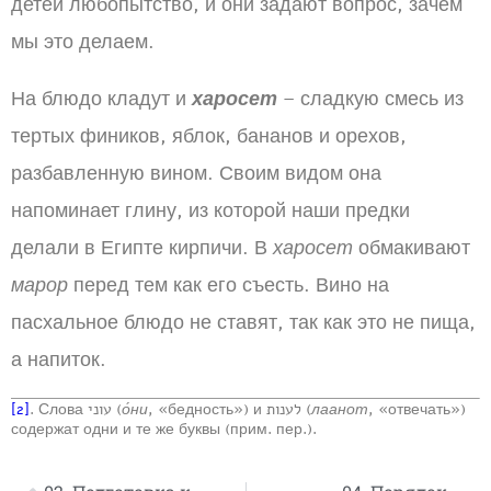
детей любопытство, и они задают вопрос, зачем
мы это делаем.
На блюдо кладут и
харосет
– сладкую смесь из
тертых фиников, яблок, бананов и орехов,
разбавленную вином. Своим видом она
напоминает глину, из которой наши предки
делали в Египте кирпичи. В
харосет
обмакивают
марор
перед тем как его съесть. Вино на
пасхальное блюдо не ставят, так как это не пища,
а напиток.
[2]
. Слова עוני (
о́ни
, «бедность») и לענות (
лаанот
, «отвечать»)
содержат одни и те же буквы (прим. пер.).