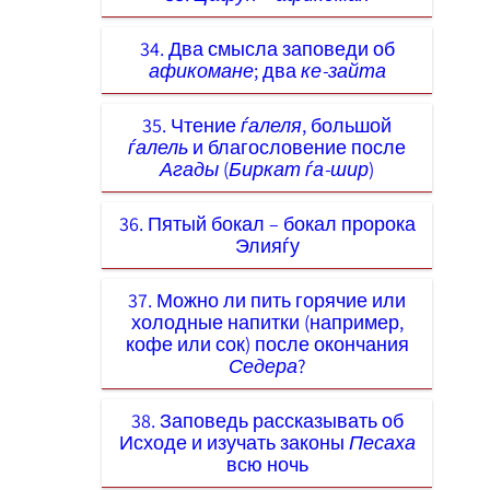
34. Два смысла заповеди об
афикомане
; два
ке-зайта
35. Чтение
ѓалеля
, большой
ѓалель
и благословение после
Агады
(
Биркат ѓа-шир
)
36. Пятый бокал – бокал пророка
Элияѓу
37. Можно ли пить горячие или
холодные напитки (например,
кофе или сок) после окончания
Седера
?
38. Заповедь рассказывать об
Исходе и изучать законы
Песаха
всю ночь