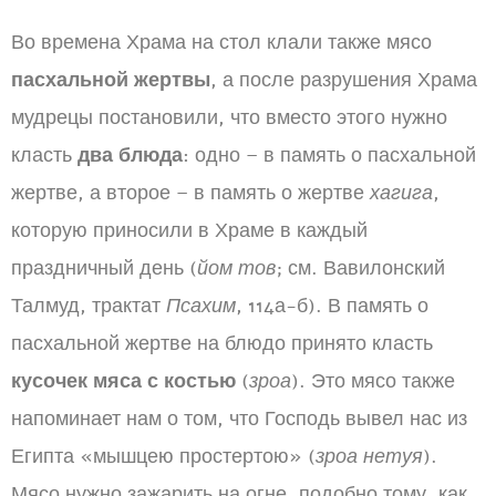
Во времена Храма на стол клали также мясо
пасхальной жертвы
, а после разрушения Храма
мудрецы постановили, что вместо этого нужно
класть
два блюда
: одно – в память о пасхальной
жертве, а второе – в память о жертве
хагига
,
которую приносили в Храме в каждый
праздничный день (
йом тов
; см. Вавилонский
Талмуд, трактат
Псахим
, 114а-б). В память о
пасхальной жертве на блюдо принято класть
кусочек мяса с костью
(
зроа
). Это мясо также
напоминает нам о том, что Господь вывел нас из
Египта «мышцею простертою» (
зроа нетуя
).
Мясо нужно зажарить на огне, подобно тому, как