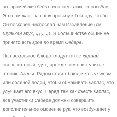
по-арамейски (
бейа
) означает также «просьба».
Это намекает на нашу просьбу к Господу, чтобы
Он поскорее ниспослал нам Избавление (см.
Шульхан арух
, 473, 4). В большинстве общин не
принято есть
зроа
во время
Седера
.
На пасхальное блюдо кладут также
карпас
–
овощ, который едят, прежде чем приступить к
чтению
Агады
. Рядом ставят блюдечко с уксусом
или соленой водой, чтобы обмакивать
карпас
, что
улучшает его вкус. Перед тем как съесть
карпас
,
все участники
Седера
должны совершить
дополнительное омовение рук, что возбуждает у