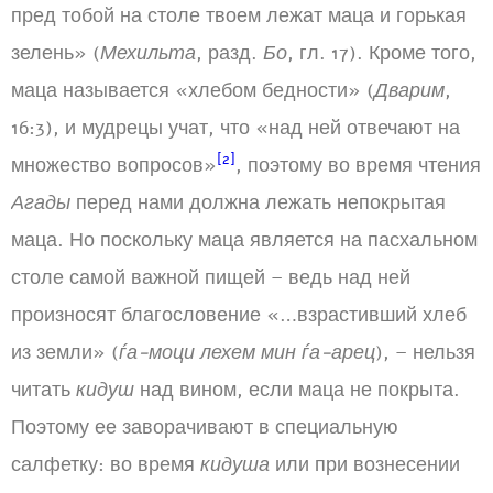
пред тобой на столе твоем лежат маца и горькая
зелень» (
Мехильта
, разд.
Бо
, гл. 17). Кроме того,
маца называется «хлебом бедности» (
Дварим
,
16:3), и мудрецы учат, что «над ней отвечают на
[2]
множество вопросов»
, поэтому во время чтения
Агады
перед нами должна лежать непокрытая
маца. Но поскольку маца является на пасхальном
столе самой важной пищей – ведь над ней
произносят благословение «…взрастивший хлеб
из земли» (
ѓа-моци лехем мин ѓа-арец
), – нельзя
читать
кидуш
над вином, если маца не покрыта.
Поэтому ее заворачивают в специальную
салфетку: во время
кидуша
или при вознесении