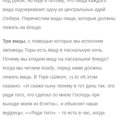
под рукой, но еще и потому, что пища каждого
вида подчеркивает одну из центральных идей
Седера
. Перечислим виды пищи, которые должны
лежать на блюде.
Три мацы
, с помощью которых мы исполним
заповедь Торы есть мацу в пасхальную ночь.
Почему мы кладем мацу на пасхальное блюдо?
Когда мы читаем
Агаду
, перед нами должны
лежать маца. В Торе (
Шмот
, 13:8) об этом
сказано: «И скажи сыну твоему в тот день так: это
ради того, что сделал со мною Господь при
выходе моем из Египта», и объяснят наши
мудрецы: «»Ради того» – то есть в час, когда