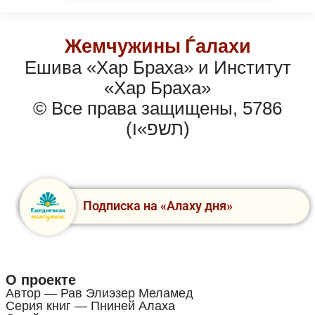
Жемчужины Ѓалахи
Ешива «Хар Браха» и Институт
«Хар Браха»
© Все права защищены, 5786
(תשפ»ו)
Подписка на «Алаху дня»
О проекте
Автор — Рав Элиэзер Меламед
Серия книг — Пниней Алаха