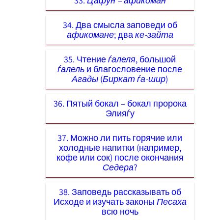
33.
Цафун – афикоман
34. Два смысла заповеди об
афикомане
; два
ке-зайта
35. Чтение
ѓалеля
, большой
ѓалель
и благословение после
Агады
(
Биркат ѓа-шир
)
36. Пятый бокал – бокал пророка
Элияѓу
37. Можно ли пить горячие или
холодные напитки (например,
кофе или сок) после окончания
Седера
?
38. Заповедь рассказывать об
Исходе и изучать законы
Песаха
всю ночь