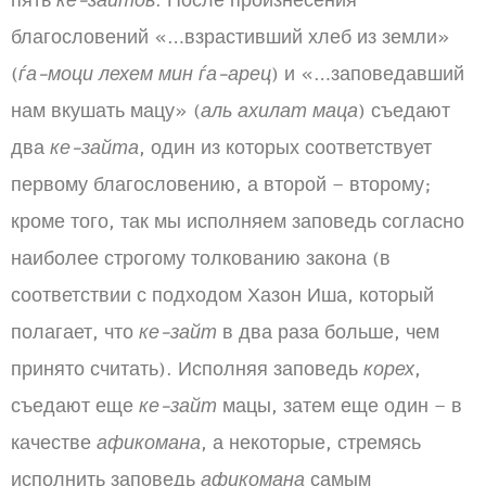
пять
ке-зайтов
. После произнесения
благословений «…взрастивший хлеб из земли»
(
ѓа-моци лехем мин ѓа-арец
) и «…заповедавший
нам вкушать мацу» (
аль ахилат маца
) съедают
два
ке-зайта
, один из которых соответствует
первому благословению, а второй – второму;
кроме того, так мы исполняем заповедь согласно
наиболее строгому толкованию закона (в
соответствии с подходом Хазон Иша, который
полагает, что
ке-зайт
в два раза больше, чем
принято считать). Исполняя заповедь
корех
,
съедают еще
ке-зайт
мацы, затем еще один – в
качестве
афикомана
, а некоторые, стремясь
исполнить заповедь
афикомана
самым