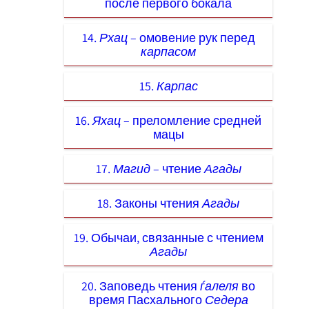
после первого бокала
14.
Рхац
– омовение рук перед
карпасом
15.
Карпас
16.
Яхац
– преломление средней
мацы
17.
Магид
– чтение
Агады
18. Законы чтения
Агады
19. Обычаи, связанные с чтением
Агады
20. Заповедь чтения
ѓалеля
во
время Пасхального
Седера