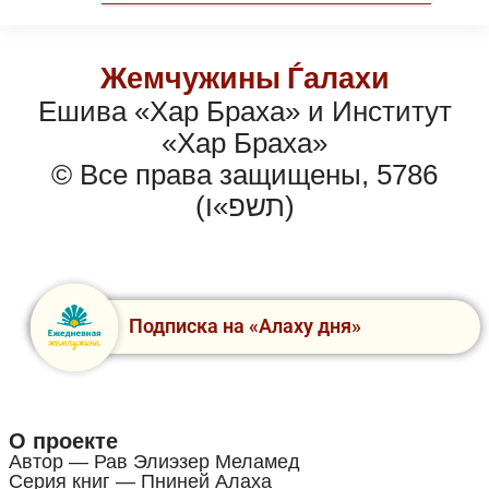
Жемчужины Ѓалахи
Ешива «Хар Браха» и Институт
«Хар Браха»
© Все права защищены, 5786
(תשפ»ו)
Подписка на «Алаху дня»
О проекте
Автор — Рав Элиэзер Меламед
Серия книг — Пниней Алаха