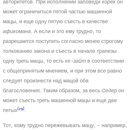
авторитетов. При исполнении заповеди
корех
он
может ограничиться пятой частью машинной
мацы, и еще одну пятую съесть в качестве
афикомана
. А если и это ему трудно, то
разрешается поступить согласно менее строгому
толкованию закона и съесть в начале трапезы
одну треть мацы, то есть
ке-зайт
в соответствии
с общепринятым мнением, и при этом все равно
следует произнести над мацой оба
благословения. Таким образом, за весь
Седер
он
может съесть треть машинной мацы и еще две
[29]
пятых
.
Тот, кому трудно пережевывать мацу, – например,