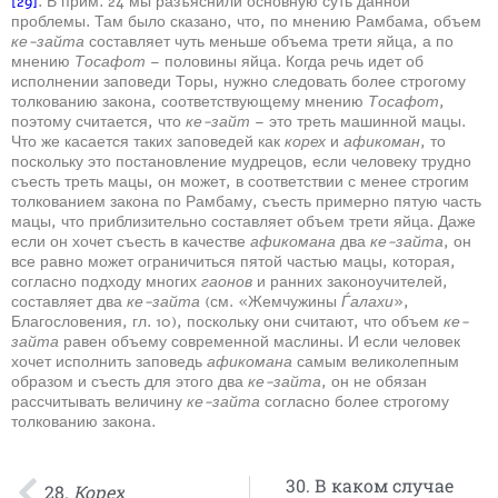
[29]
. В прим. 24 мы разъяснили основную суть данной
проблемы. Там было сказано, что, по мнению Рамбама, объем
ке-зайта
составляет чуть меньше объема трети яйца, а по
мнению
Тосафот
– половины яйца. Когда речь идет об
исполнении заповеди Торы, нужно следовать более строгому
толкованию закона, соответствующему мнению
Тосафот
,
поэтому считается, что
ке-зайт
– это треть машинной мацы.
Что же касается таких заповедей как
корех
и
афикоман
, то
поскольку это постановление мудрецов, если человеку трудно
съесть треть мацы, он может, в соответствии с менее строгим
толкованием закона по Рамбаму, съесть примерно пятую часть
мацы, что приблизительно составляет объем трети яйца. Даже
если он хочет съесть в качестве
афикомана
два
ке-зайта
, он
все равно может ограничиться пятой частью мацы, которая,
согласно подходу многих
гаонов
и ранних законоучителей,
составляет два
ке-зайта
(см. «Жемчужины
Ѓалахи
»,
Благословения, гл. 10), поскольку они считают, что объем
ке-
зайта
равен объему современной маслины. И если человек
хочет исполнить заповедь
афикомана
самым великолепным
образом и съесть для этого два
ке-зайта
, он не обязан
рассчитывать величину
ке-зайта
согласно более строгому
толкованию закона.
30. В каком случае
28.
Корех