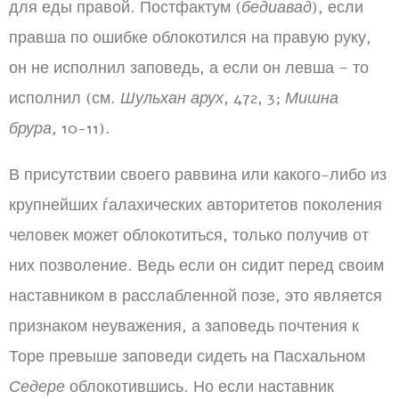
для еды правой. Постфактум (
бедиавад
), если
правша по ошибке облокотился на правую руку,
он не исполнил заповедь, а если он левша – то
исполнил (см.
Шульхан арух
, 472, 3;
Мишна
брура
, 10-11).
В присутствии своего раввина или какого-либо из
крупнейших ѓалахических авторитетов поколения
человек может облокотиться, только получив от
них позволение. Ведь если он сидит перед своим
наставником в расслабленной позе, это является
признаком неуважения, а заповедь почтения к
Торе превыше заповеди сидеть на Пасхальном
Седере
облокотившись. Но если наставник