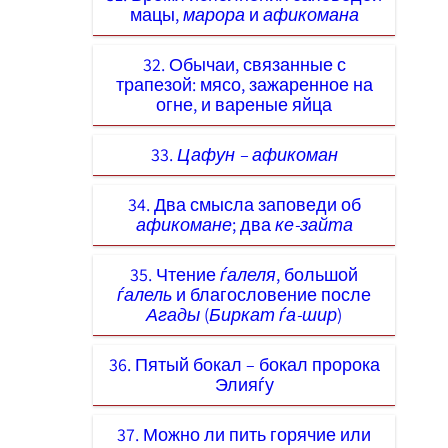
мацы,
марора
и
афикомана
32. Обычаи, связанные с
трапезой: мясо, зажаренное на
огне, и вареные яйца
33.
Цафун – афикоман
34. Два смысла заповеди об
афикомане
; два
ке-зайта
35. Чтение
ѓалеля
, большой
ѓалель
и благословение после
Агады
(
Биркат ѓа-шир
)
36. Пятый бокал – бокал пророка
Элияѓу
37. Можно ли пить горячие или