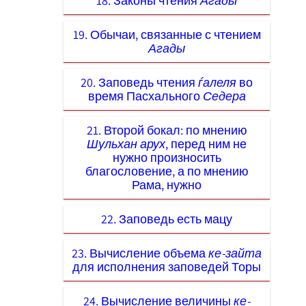
18. Законы чтения
Агады
19. Обычаи, связанные с чтением
Агады
20. Заповедь чтения
ѓалеля
во
время Пасхального
Седера
21. Второй бокал: по мнению
Шульхан арух
, перед ним не
нужно произносить
благословение, а по мнению
Рама, нужно
22. Заповедь есть мацу
23. Вычисление объема
ке-зайта
для исполнения заповедей Торы
24. Вычисление величины
ке-